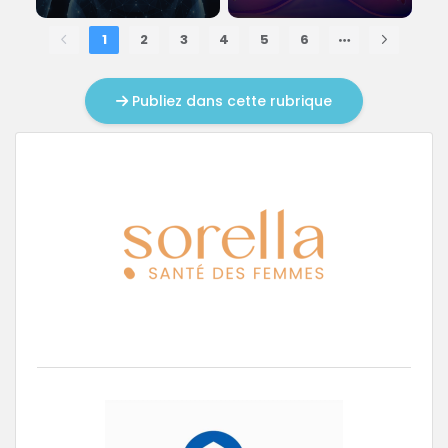
1
2
3
4
5
6
Publiez dans cette rubrique