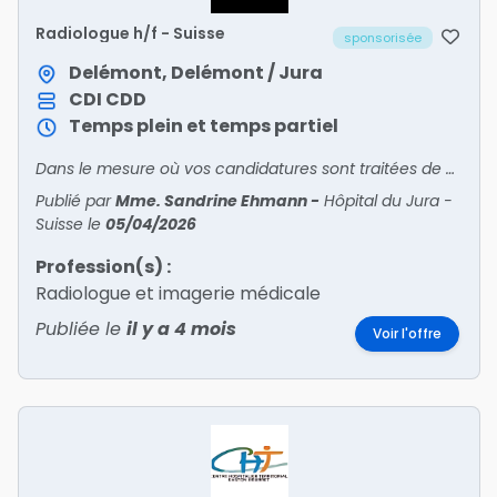
Radiologue h/f - Suisse
sponsorisée
Delémont, Delémont / Jura
CDI
CDD
Temps plein et temps partiel
Dans le mesure où vos candidatures sont traitées de manière électronique, nous vous remercions de postuler prioritairement en ligne : www.h.ju.ch - rubriques emplois CONTACT ET ADRESSAGE DES CAN
Publié par
Mme. Sandrine Ehmann
-
Hôpital du Jura -
Suisse
le
05/04/2026
Profession(s) :
Radiologue et imagerie médicale
Publiée le
il y a 4 mois
Voir l'offre