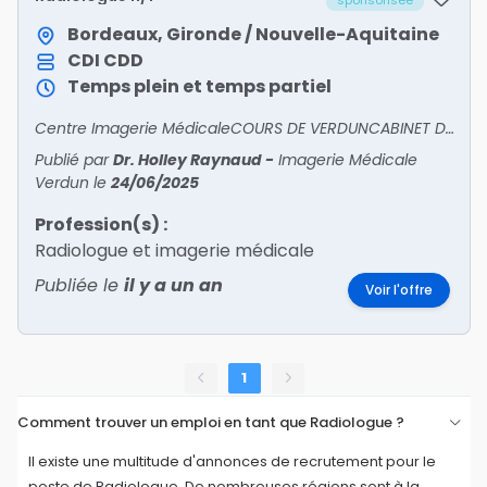
sponsorisée
Bordeaux, Gironde / Nouvelle-Aquitaine
CDI
CDD
Temps plein et temps partiel
Centre Imagerie MédicaleCOURS DE VERDUNCABINET DE RADIOLOGIE, BORDEAUX CENTREcherche associéActivité cabinet + 1 site hôpital semi-privé avec scanner sur place. (IRM prévue en 2026).Activité au
Publié par
Dr. Holley Raynaud
-
Imagerie Médicale
Verdun
le
24/06/2025
Profession(s) :
Radiologue et imagerie médicale
Publiée le
il y a un an
Voir l'offre
1
Comment trouver un emploi en tant que Radiologue ?
Il existe une multitude d'annonces de recrutement pour le
poste de Radiologue. De nombreuses régions sont à la