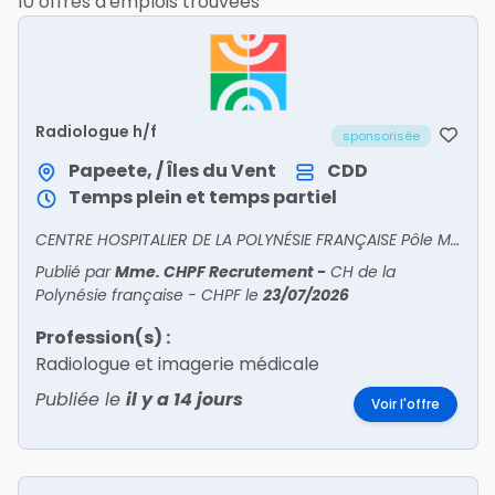
10 offres d'emplois trouvées
Radiologue h/f
sponsorisée
Papeete, / Îles du Vent
CDD
Temps plein et temps partiel
CENTRE HOSPITALIER DE LA POLYNÉSIE FRANÇAISE Pôle Médico-Technique – Service : Imagerie médicale – Unité : Radiologie interventionnelleLe praticien hospitalier spécialisé en radiologie
Publié par
Mme. CHPF Recrutement
-
CH de la
Polynésie française - CHPF
le
23/07/2026
Profession(s) :
Radiologue et imagerie médicale
Publiée le
il y a 14 jours
Voir l'offre