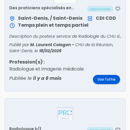
Des praticiens spécialisés en
sponsorisée
Radiologie Interventionnelle h/f
Saint-Denis, / Saint-Denis
CDI
CDD
Temps plein et temps partiel
Description du posteLe service de Radiologie du CHU de la Réunion - site Nord - Félix Guyon recrute, pour son unité de Radiologie Interventionnelle, des praticiens spécialisés en Radiologie Inte
Publié par
M. Laurent Cologon
-
CHU de la Réunion,
Saint-Denis.
le
18/02/2026
Profession(s) :
Radiologue et imagerie médicale
Publiée le
il y a 6 mois
Voir l'offre
Radiologue h/f