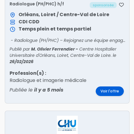
Radiologue (PH/PHC) h/f
sponsorisée
Orléans, Loiret / Centre-Val de Loire
CDI
CDD
Temps plein et temps partiel
- Radiologue (PH/PHC) – Rejoignez une équipe engagée au CHU d'OrléansVous êtes radiologue, généraliste ou surspécialisé(e), et vous recherchez un équilibre entre excellence médicale, q
Publié par
M. Olivier Ferrendier
-
Centre Hospitalier
Universitaire d'Orléans, Loiret, Centre-Val de Loire.
le
26/02/2026
Profession(s) :
Radiologue et imagerie médicale
Publiée le
il y a 5 mois
Voir l'offre