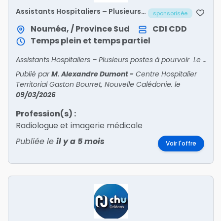
Assistants Hospitaliers – Plusieurs
sponsorisée
postes à pourvoir h/f
Nouméa, / Province Sud
CDI
CDD
Temps plein et temps partiel
Assistants Hospitaliers – Plusieurs postes à pourvoir Le Centre Hospitalier Territorial Gaston Bourret, établissement de référence en Nouvelle-Calédonie, recrute plusieurs Assistants Hosp
Publié par
M. Alexandre Dumont
-
Centre Hospitalier
Territorial Gaston Bourret, Nouvelle Calédonie.
le
09/03/2026
Profession(s) :
Radiologue et imagerie médicale
Publiée le
il y a 5 mois
Voir l'offre