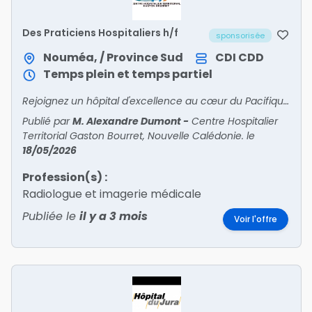
Des Praticiens Hospitaliers h/f
sponsorisée
Nouméa, / Province Sud
CDI
CDD
Temps plein et temps partiel
Rejoignez un hôpital d'excellence au cœur du Pacifique ?Le Centre Hospitalier Territorial Gaston Bourret, établissement de référence en Nouvelle-Calédonie, recrute des Praticiens Hospitaliers p
Publié par
M. Alexandre Dumont
-
Centre Hospitalier
Territorial Gaston Bourret, Nouvelle Calédonie.
le
18/05/2026
Profession(s) :
Radiologue et imagerie médicale
Publiée le
il y a 3 mois
Voir l'offre