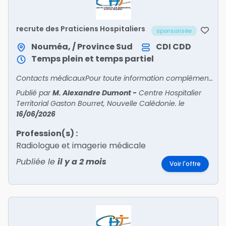
recrute des Praticiens Hospitaliers
sponsorisée
Nouméa, / Province Sud
CDI
CDD
Temps plein et temps partiel
Contacts médicauxPour toute information complémentaire sur les postes et l'organisation des services :Douleur / Neurologie : Thierry.degreslan@cht.ncImagerie interventionnelle / Imagerie diagnosti
Publié par
M. Alexandre Dumont
-
Centre Hospitalier
Territorial Gaston Bourret, Nouvelle Calédonie.
le
16/06/2026
Profession(s) :
Radiologue et imagerie médicale
Publiée le
il y a 2 mois
Voir l'offre