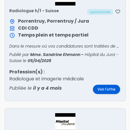
Radiologue h/f - Suisse
sponsorisée
Porrentruy, Porrentruy / Jura
CDI
CDD
Temps plein et temps partiel
Dans le mesure où vos candidatures sont traitées de manière électronique, nous vous remercions de postuler prioritairement en ligne : www.h.ju.ch - rubriques emplois CONTACT ET ADRESSAGE DES CAN
Publié par
Mme. Sandrine Ehmann
-
Hôpital du Jura -
Suisse
le
05/04/2026
Profession(s) :
Radiologue et imagerie médicale
Publiée le
il y a 4 mois
Voir l'offre