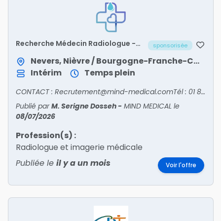
Recherche Médecin Radiologue -
sponsorisée
NIEVRE/58
Nevers, Nièvre / Bourgogne-Franche-Comté
Intérim
Temps plein
CONTACT : Recrutement@mind-medical.comTél : 01 89 71 56 25
Publié par
M. Serigne Dosseh
-
MIND MEDICAL
le
08/07/2026
Profession(s) :
Radiologue et imagerie médicale
Publiée le
il y a un mois
Voir l'offre