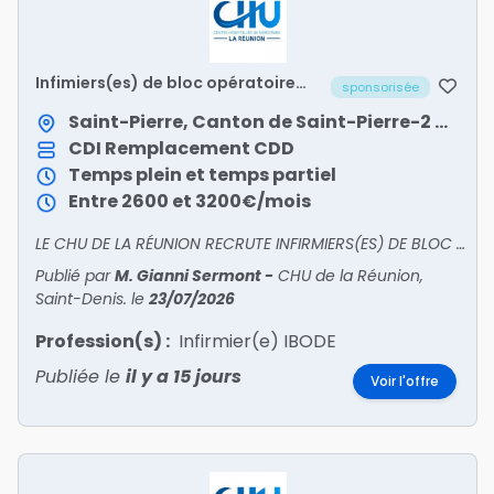
Infimiers(es) de bloc opératoire
sponsorisée
titulaire du diplôme d'état H/F
Saint-Pierre, Canton de Saint-Pierre-2 / Saint-Pierre
CDI
Remplacement
CDD
Temps plein et temps partiel
Entre 2600 et 3200€/mois
LE CHU DE LA RÉUNION RECRUTE INFIRMIERS(ES) DE BLOC OPÉRATOIRE TITULAIRES DU DIPLÔME D'ÉTATPostes à pourvoir dans les meilleurs délais au Site Sud (Saint Pierre) et Site Nord (St Denis).-26
Publié par
M. Gianni Sermont
-
CHU de la Réunion,
Saint-Denis.
le
23/07/2026
Profession(s) :
Infirmier(e) IBODE
Publiée le
il y a 15 jours
Voir l'offre