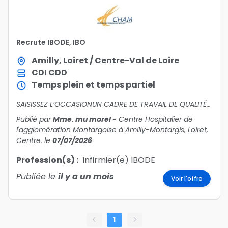
Recrute IBODE, IBO
Amilly, Loiret / Centre-Val de Loire
CDI
CDD
Temps plein et temps partiel
SAISISSEZ L’OCCASIONUN CADRE DE TRAVAIL DE QUALITÉhttps://ch-montargis.mstaff.co/offer/97911Planning attractifJournées : 8h00 - 18h30Permanence des Soins : 1 IBODE + 1 IBOH24 7/7 (8h00 - 8h00)MUTA
Publié par
Mme. mu morel
-
Centre Hospitalier de
l'agglomération Montargoise à Amilly-Montargis, Loiret,
Centre.
le
07/07/2026
Profession(s) :
Infirmier(e) IBODE
Publiée le
il y a un mois
Voir l'offre
1