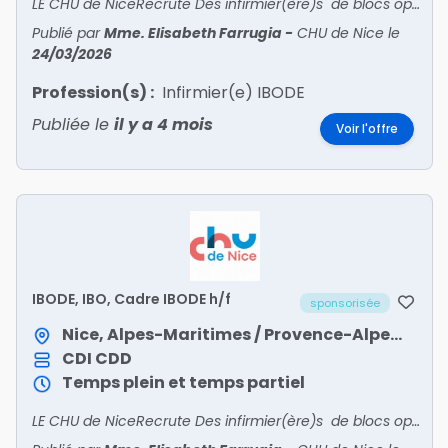
LE CHU de NiceRecrute Des infirmier(ère)s de blocs opératoires et des Cadres de Santé de blocs Rejoignez le pôle des blocs opératoires et de stérilisation du CHU de Nice !Vous aspir
Publié par
Mme. Elisabeth Farrugia
-
CHU de Nice
le
24/03/2026
Profession(s) :
Infirmier(e) IBODE
Publiée le
il y a 4 mois
Voir l'offre
IBODE, IBO, Cadre IBODE h/f
sponsorisée
Nice, Alpes-Maritimes / Provence-Alpes-Côte d'Azur
CDI
CDD
Temps plein et temps partiel
LE CHU de NiceRecrute Des infirmier(ère)s de blocs opératoires et des Cadres de Santé de blocs Rejoignez le pôle des blocs opératoires et de stérilisation du CHU de Nice !Vous aspir