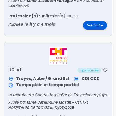
Publié par
Mme. Elisabeth Farrugia
-
CHU de Nice
le
24/03/2026
Profession(s) :
Infirmier(e) IBODE
Publiée le
il y a 4 mois
Voir l'offre
IBO h/f
sponsorisée
Troyes, Aube / Grand Est
CDI
CDD
Temps plein et temps partiel
Le recruteurLe Centre Hospitalier de Troyes1er employeur de l'Aube, établissement support des Hôpitaux Champagne sudDiversité des profils patients, avec un bassin de population de 300 000 habitan
Publié par
Mme. Amandine Martin
-
CENTRE
HOSPITALIER DE TROYES
le
12/03/2026