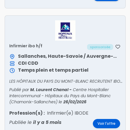
Infirmier ibo h/f
sponsorisée
Sallanches, Haute-Savoie / Auvergne-Rhône-Alpes
CDI
CDD
Temps plein et temps partiel
LES HÔPITAUX DU PAYS DU MONT-BLANC RECRUTENT IBODE, INFIRMIER(E) DE BLOC OPÉRATOIREUn hôpital dynamique au pied du Mont-Blanc, entre lacs et montagnes, à 20 minutes de Chamonix et des stations de
Publié par
M. Laurent Chanal
-
Centre Hospitalier
Intercommunal - Hôpitaux du Pays du Mont-Blanc
(Chamonix-Sallanches)
le
26/02/2026
Profession(s) :
Infirmier(e) IBODE
Publiée le
il y a 5 mois
Voir l'offre