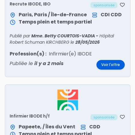
Recrute IBODE, IBO
sponsorisée
Paris, Paris / Île-de-France
CDI
CDD
Temps plein et temps partiel
Publié par
Mme. Betty COURTOIS-VADIA
-
Hôpital
Robert Schuman KIRCHBERG
le
28/05/2026
Profession(s) :
Infirmier(e) IBODE
Publiée le
il y a 2 mois
Voir l'offre
Infirmier IBODE h/f
sponsorisée
Papeete, / Îles du Vent
CDD
Temps plein et temps partiel