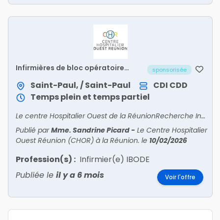
Infirmières de bloc opératoire
sponsorisée
diplômées d’Etat (ibode) h/f
Saint-Paul, / Saint-Paul
CDI
CDD
Temps plein et temps partiel
Le centre Hospitalier Ouest de la RéunionRecherche Infirmier·e·s de Bloc Opératoire Diplomé·e·s d’Etat (IBODE)Mutation ou proposition de contrat avec reprise d’ancienneté, majoration
Publié par
Mme. Sandrine Picard
-
Le Centre Hospitalier
Ouest Réunion (CHOR) à la Réunion.
le
10/02/2026
Profession(s) :
Infirmier(e) IBODE
Publiée le
il y a 6 mois
Voir l'offre