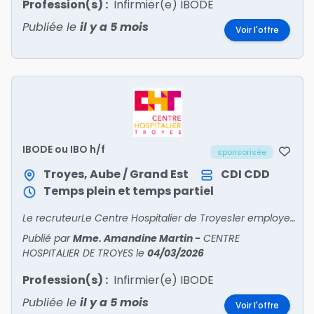
Profession(s) :
Infirmier(e) IBODE
Publiée le
il y a 5 mois
Voir l'offre
IBODE ou IBO h/f
sponsorisée
Troyes, Aube / Grand Est
CDI
CDD
Temps plein et temps partiel
Le recruteurLe Centre Hospitalier de Troyes1er employeur de l'Aube, établissement support des Hôpitaux Champagne sudDiversité des profils patients, avec un bassin de population de 300 000 habitan
Publié par
Mme. Amandine Martin
-
CENTRE
HOSPITALIER DE TROYES
le
04/03/2026
Profession(s) :
Infirmier(e) IBODE
Publiée le
il y a 5 mois
Voir l'offre