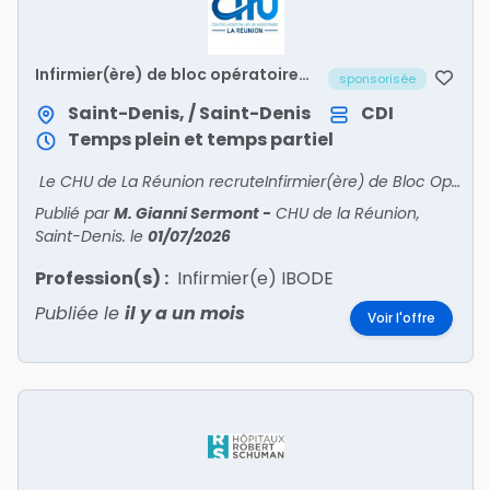
Infirmier(ère) de bloc opératoire
sponsorisée
diplômé(e) d’état (ibode) h/f
Saint-Denis, / Saint-Denis
CDI
Temps plein et temps partiel
Le CHU de La Réunion recruteInfirmier(ère) de Bloc Opératoire Diplômé(e) d'État (IBODE)- Postes à pourvoir immédiatement- Site Nord – Saint-Denis- Site Sud – Saint-Pierre- Rejoignez u
Publié par
M. Gianni Sermont
-
CHU de la Réunion,
Saint-Denis.
le
01/07/2026
Profession(s) :
Infirmier(e) IBODE
Publiée le
il y a un mois
Voir l'offre