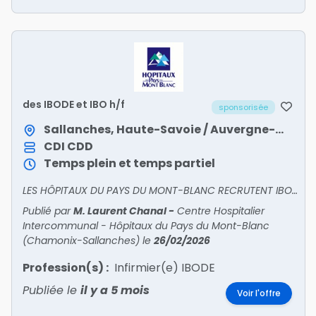
des IBODE et IBO h/f
sponsorisée
Sallanches, Haute-Savoie / Auvergne-Rhône-Alpes
CDI
CDD
Temps plein et temps partiel
LES HÔPITAUX DU PAYS DU MONT-BLANC RECRUTENT IBODE, INFIRMIER(E) DE BLOC OPÉRATOIREUn hôpital dynamique au pied du Mont-Blanc, entre lacs et montagnes, à 20 minutes de Chamonix et des stations de
Publié par
M. Laurent Chanal
-
Centre Hospitalier
Intercommunal - Hôpitaux du Pays du Mont-Blanc
(Chamonix-Sallanches)
le
26/02/2026
Profession(s) :
Infirmier(e) IBODE
Publiée le
il y a 5 mois
Voir l'offre