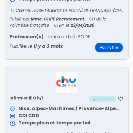
LE CENTRE HOSPITALIERDE LA POLYNÉSIE FRANÇAISE (CHPF) recruteBLOC OPÉRATOIRE POLYVALENT DE 12 SALLES RECHERCHE IBODE Expérimentés pour assurer les rôles d'aide opératoire, instrume
Publié par
Mme. CHPF Recrutement
-
CH de la
Polynésie française - CHPF
le
23/04/2026
Profession(s) :
Infirmier(e) IBODE
Publiée le
il y a 3 mois
Voir l'offre
Infirmier IBO h/f
sponsorisée
Nice, Alpes-Maritimes / Provence-Alpes-Côte d'Azur
CDI
CDD
Temps plein et temps partiel