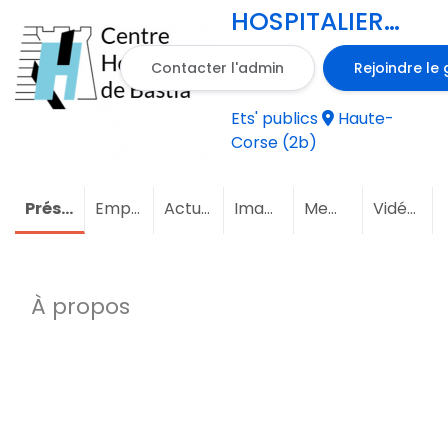
HOSPITALIER
BASTIA
Contacter l'admin
Rejoindre le
(HAUTE-
CORSE)
Ets' publics
Haute-
Corse (2b)
Présentation
Emploi
Actualités
Images
Membres
(14)
Vidéos
À propos