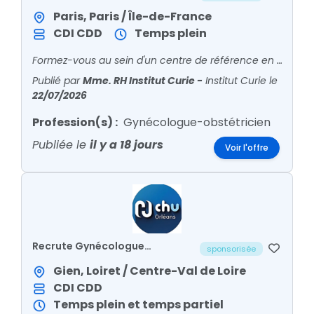
Oncologique – Internes DES et
Docteurs Juniors (H/F)
Paris, Paris / Île-de-France
CDI
CDD
Temps plein
Formez-vous au sein d'un centre de référence en cancérologie .
Publié par
Mme. RH Institut Curie
-
Institut Curie
le
22/07/2026
Profession(s) :
Gynécologue-obstétricien
Publiée le
il y a 18 jours
Voir l'offre
Recrute Gynécologue
sponsorisée
Obstétricien CDD
Gien, Loiret / Centre-Val de Loire
CDI
CDD
Temps plein et temps partiel