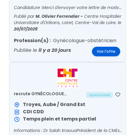
Candidature :Merci d'envoyer votre lettre de motivation et votre CV à :Dr Fatma DouikCheffe du Service de Gynécologie-Obsté
Publié par
M. Olivier Ferrendier
-
Centre Hospitalier
Universitaire d'Orléans, Loiret, Centre-Val de Loire.
le
20/07/2026
Profession(s) :
Gynécologue-obstétricien
Publiée le
il y a 20 jours
Voir l'offre
recrute GYNÉCOLOGUE
sponsorisée
OBSTÉTRICIEN H/F
Troyes, Aube / Grand Est
CDI
CDD
Temps plein et temps partiel
Informations : Dr Salah KraouaPrésident de la
CMEsalah.kraoua@hcs-sante.frDr