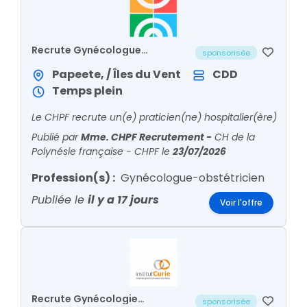
Recrute Gynécologue
sponsorisée
Obstétricien CDD
Papeete, / Îles du Vent
CDD
Temps plein
Le CHPF recrute un(e) praticien(ne) hospitalier(ère)
Publié par
Mme. CHPF Recrutement
-
CH de la
Polynésie française - CHPF
le
23/07/2026
Profession(s) :
Gynécologue-obstétricien
Publiée le
il y a 17 jours
Voir l'offre
Recrute Gynécologie
sponsorisée