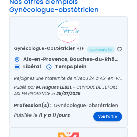
Nos offres d'emplois
Gynécologue-obstétricien
Gynécologue-Obstétricien H/F
sponsorisée
Aix-en-Provence, Bouches-du-Rhône / Provence-Alpes-Côte d'Azur
Libéral
Temps plein
Rejoignez une maternité de niveau 2A à Aix-en-Provence : exercice libéral, équipe de 8 praticiens, 2 400 naissances/an, plateau technique complet et cadre de vie privilégié.
Publié par
M. Hugues LEBEL
-
CLINIQUE DE L'ETOILE
AIX EN PROVENCE
le
29/07/2026
Profession(s) :
Gynécologue-obstétricien
Publiée le
il y a 11 jours
Voir l'offre