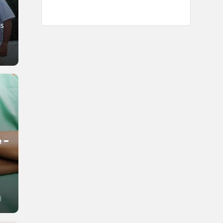
ls
 -