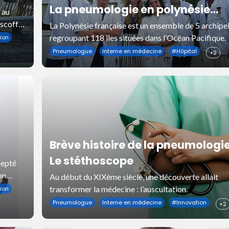
La pneumologie en polynésie
 au
française
oscoff
La Polynésie française est un ensemble de 5 archipe
regroupant 118 îles situées dans l’Océan Pacifique.
ion
Pneumologue
Interne en médecine
#
Hôpital
+2
Brève histoire de la pneumologie
u
Le stéthoscope
cepté
on
Au début du XIXème siècle, une découverte allait
transformer la médecine : l’auscultation.
ion
Pneumologue
Interne en médecine
#
Innovation
+2