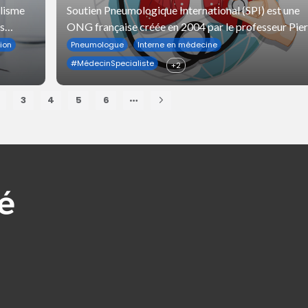
Retour sur une mission au
ulisme
Soutien Pneumologique International (SPI) est une
s
ONG française créée en 2004 par le professeur Pie
Rwanda
'on
L'Her.
ion
Pneumologue
Interne en médecine
#
MédecinSpecialiste
+2
3
4
5
6