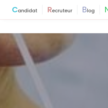
C
R
B
andidat
ecruteur
log