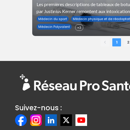
Les premières descriptions de tableaux de bot
par Justinius Kerner remontent aux intoxication
alimentaires en Europe rapportées en 1822 où l
Médecin du sport
Médecin physique et de réadaptat
observe déjà des paralysies flasques bilaté
Médecin Polyvalent
+3
1
2
Suivez-nous :