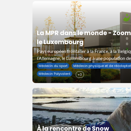
La MPR dans le monde - Zoom
le Luxembourg
Pays européen frontalier à la France, à la Belgiq
l’Allemagne, le Luxembourg à une population d
973 habitants.
Médecin du sport
Médecin physique et de réadaptat
Médecin Polyvalent
+3
À la rencontre de Snow