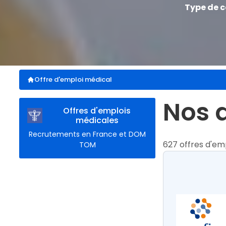
Type de 
Offre d'emploi médical
nos
offres d'emplois
médicales
Recrutements en France et DOM
627 offres d'em
TOM