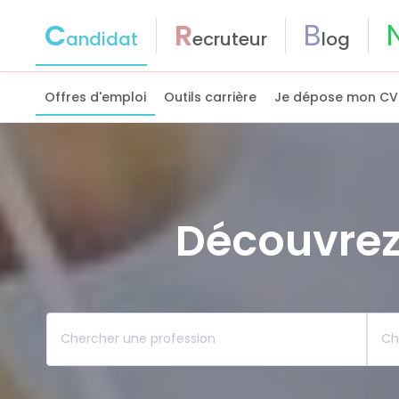
C
R
B
andidat
ecruteur
log
Offres d'emploi
Outils carrière
Je dépose mon CV
Découvrez