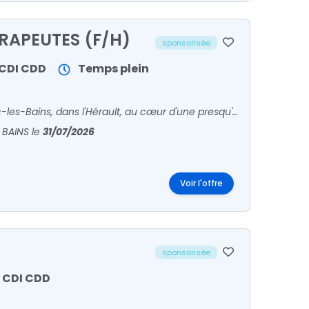
RAPEUTES (F/H)
sponsorisée
CDI
CDD
Temps plein
Rejoignez la 1ʳᵉ station thermale de France, située à Balaruc-les-Bains, dans l'Hérault, au cœur d'une presqu'île bordant le Bassin de Thau.
 BAINS
le
31/07/2026
Voir l'offre
sponsorisée
CDI
CDD