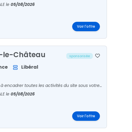
ALE
le
05/08/2026
Voir l'offre
e-le-Château
sponsorisée
nce
Libéral
En tant que Biologiste Médical, votre rôle principal consiste à encadrer toutes les activités du site sous votre responsabilité. Vous êtes en relation avec patients et confrères pour l'accueil
ALE
le
05/08/2026
Voir l'offre