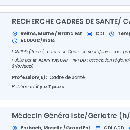
RECHERCHE CADRES DE SANTE/ C
Reims, Marne / Grand Est
CDI
Temp
50000€/mois
Publié par
M. ALAIN PASCAT
-
ARPDD : association régional
31/07/2026
Profession(s) :
Cadre de santé
Publiée le
il y a 7 jours
Médecin Généraliste/Gériatre (h/
Forbach, Moselle / Grand Est
CDI
CDD