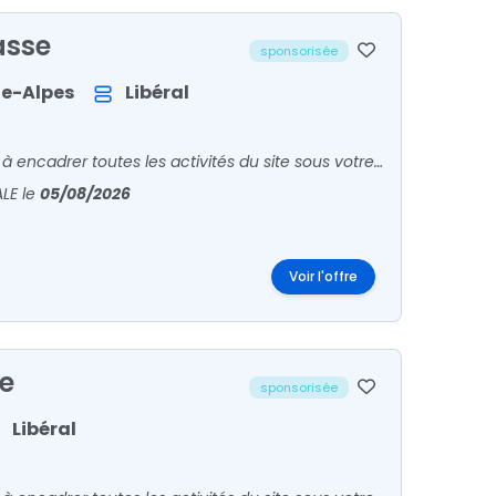
asse
sponsorisée
e-Alpes
Libéral
En tant que Biologiste Médical, votre rôle principal consiste à encadrer toutes les activités du site sous votre responsabilité. Vous êtes en relation avec patients et confrères pour l'accueil
ALE
le
05/08/2026
Voir l'offre
le
sponsorisée
Libéral