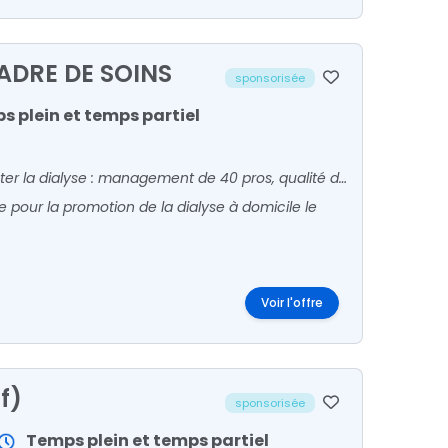
ADRE DE SOINS
sponsorisée
s plein et temps partiel
L'ARPDD (Reims) recrute un Cadre de santé/soins pour piloter la dialyse : management de 40 pros, qualité des soins, projets. 50k€/an, autonomie, structure associative.
e pour la promotion de la dialyse à domicile
le
Voir l'offre
f)
sponsorisée
Temps plein et temps partiel