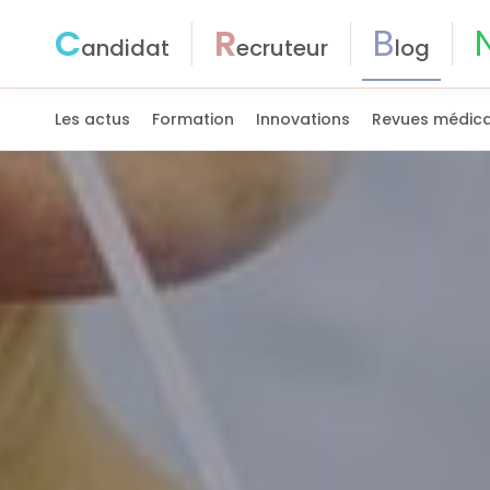
C
R
B
andidat
ecruteur
log
Les actus
Formation
Innovations
Revues médica