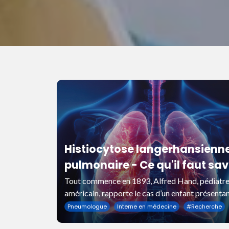
Histiocytose langerhansienn
pulmonaire - Ce qu'il faut sav
quand on rencontre un patien
Tout commence en 1893, Alfred Hand, pédiatr
américain, rapporte le cas d’un enfant présenta
pour la première fois
lésions osseuses multiples associées à un diabè
Pneumologue
Interne en médecine
#
Recherche
insipide.