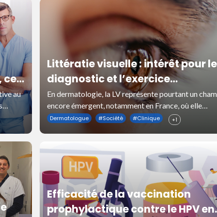
Littératie visuelle : intérêt pour l
, ce
diagnostic et l’exercice
dermatologiques
ive au
En dermatologie, la LV représente pourtant un cha
s
encore émergent, notamment en France, où elle
es
demeure relativement peu connue et très peu
Dermatologue
#
Société
#
Clinique
+1
formalisée dans les cursus de formation.
Efficacité de la vaccination
ce
prophylactique contre le HPV en