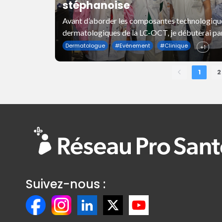
stéphanoise
Avant d’aborder les composantes technologiqu
dermatologiques de la LC-OCT, je débuterai par
rappel de cette belle histoire scientifique et
Dermatologue
#
Evénement
#
Clinique
+1
industrielle française.
1
2
Suivez-nous :