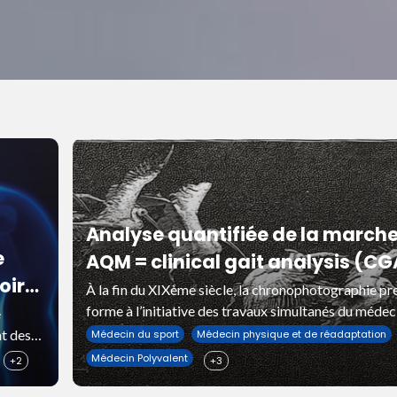
Analyse quantifiée de la marche
e
AQM = clinical gait analysis (CG
oir
À la fin du XIXème siècle, la chronophotographie pr
t
forme à l’initiative des travaux simultanés du médec
e
physiologiste français Etienne-Jules Marey et ceux 
nt des
Médecin du sport
Médecin physique et de réadaptation
son contemporain anglais Ed
te
Médecin Polyvalent
+2
+3