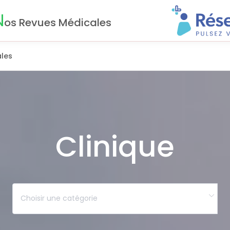
N
os Revues Médicales
les
Clinique