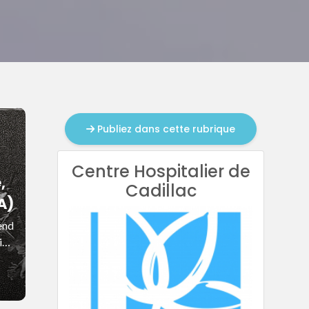
Publiez dans cette rubrique
Centre Hospitalier de
,
Cadillac
A)
end
in
de