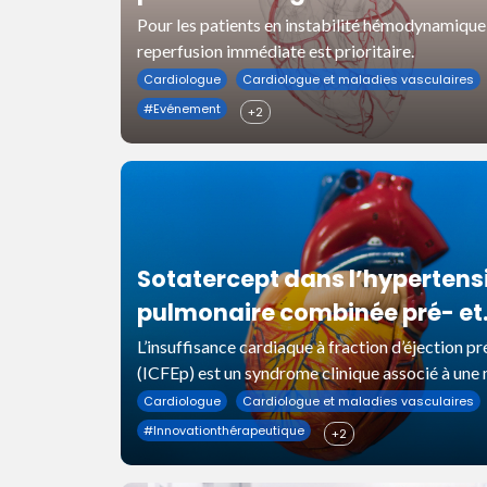
pulmonaire
Pour les patients en instabilité hémodynamique,
reperfusion immédiate est prioritaire.
Cardiologue
Cardiologue et maladies vasculaires
#
Evénement
+2
Sotatercept dans l’hypertens
pulmonaire combinée pré- et
postcapillaire associée à
L’insuffisance cardiaque à fraction d’éjection p
(ICFEp) est un syndrome clinique associé à une
l’insuffisance cardiaque à
mortalité élevée.
Cardiologue
Cardiologue et maladies vasculaires
fraction d’éjection préservée
#
Innovationthérapeutique
+2