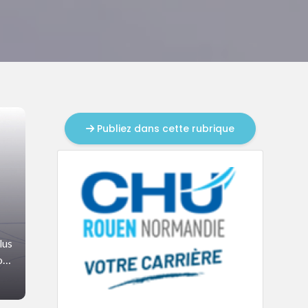
Publiez dans cette rubrique
lus
our