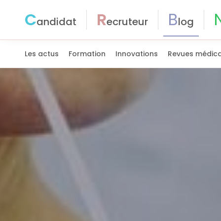
C
R
B
andidat
ecruteur
log
Les actus
Formation
Innovations
Revues médica