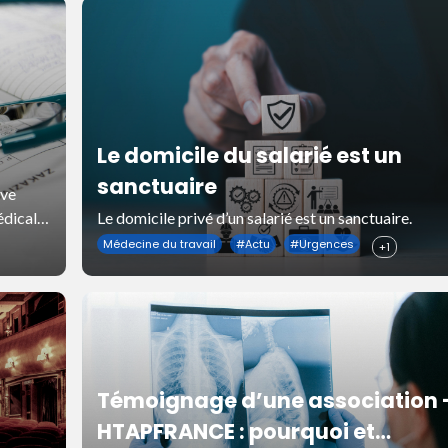
Le domicile du salarié est un
sanctuaire
ave
édical
Le domicile privé d’un salarié est un sanctuaire.
es jours
Médecine du travail
#
Actu
#
Urgences
+1
Témoignage d’une association 
HTAPFRANCE : pourquoi et