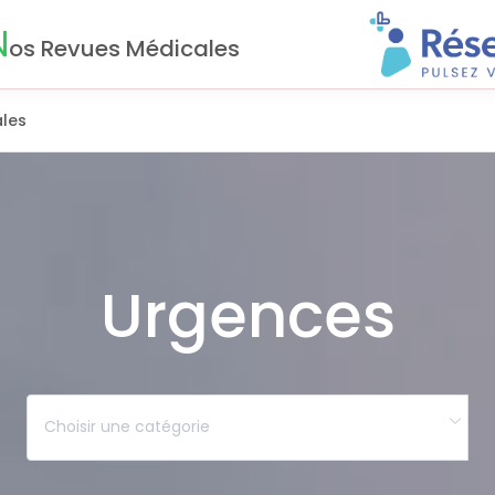
N
os Revues Médicales
les
Urgences