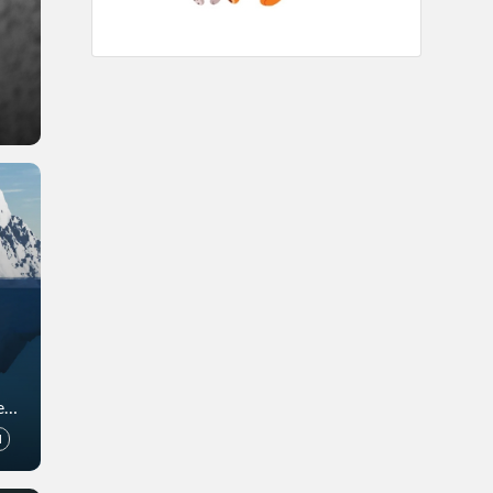
est
1