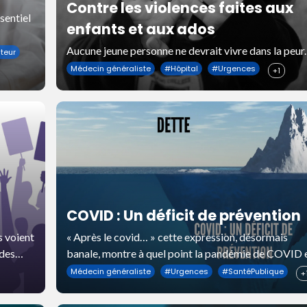
Contre les violences faites aux
sentiel
enfants et aux ados
Aucune jeune personne ne devrait vivre dans la peur.
teur
Médecin généraliste
#
Hôpital
#
Urgences
+1
COVID : Un déficit de prévention
xe
s voient
« Après le covid… » cette expression, désormais
 des
banale, montre à quel point la pandémie de COVID 
 que
largement vue, dans la France de 2025, comme
Médecin généraliste
#
Urgences
#
SantéPublique
+
appartenant au passé.