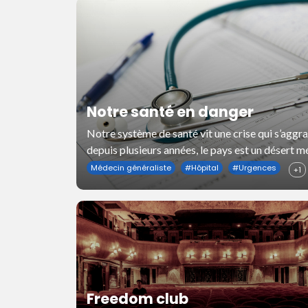
Notre santé en danger
Notre système de santé vit une crise qui s’aggr
depuis plusieurs années, le pays est un désert m
et paramédical, l’hôpital public s’effondre tous l
Médecin généraliste
#
Hôpital
#
Urgences
+1
un peu plus.
Freedom club