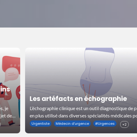
ins
Les artéfacts en échographie
s, je
L’échographie clinique est un outil diagnostique de p
jet de
en plus utilisé dans diverses spécialités médicales p
enrichir l’examen physique.
Urgentiste
Médecin d'urgence
#
Urgences
+2