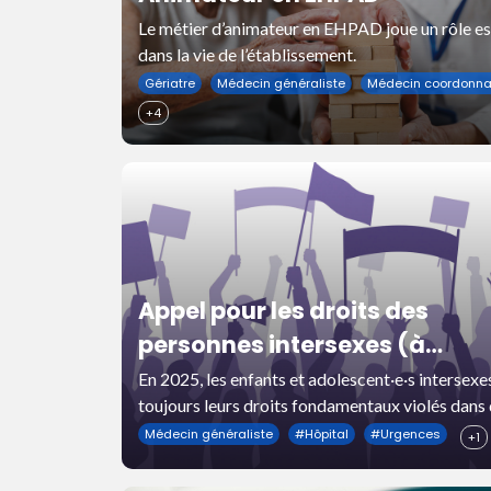
Le métier d’animateur en EHPAD joue un rôle es
dans la vie de l’établissement.
Gériatre
Médecin généraliste
Médecin coordonna
+4
Appel pour les droits des
personnes intersexes (à
l’initiative du collectif interse
En 2025, les enfants et adolescent·e·s intersexe
toujours leurs droits fondamentaux violés dans
activiste - OII France) (appel
hôpitaux français.
Médecin généraliste
#
Hôpital
#
Urgences
+1
nous avons signé et que nous
soutenons)