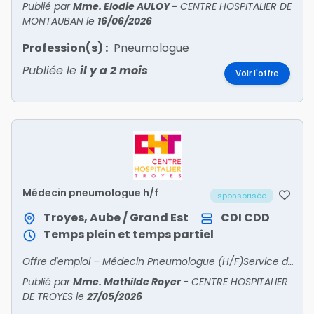
Publié par
Mme. Elodie AULOY
-
CENTRE HOSPITALIER DE
MONTAUBAN
le
16/06/2026
Profession(s) :
Pneumologue
Publiée le
il y a 2 mois
Voir l'offre
Médecin pneumologue h/f
sponsorisée
Troyes, Aube / Grand Est
CDI
CDD
Temps plein et temps partiel
Offre d'emploi – Médecin Pneumologue (H/F)Service de Pneumologie et d'Oncologie Thoracique – Pôle CancérologieCentre Hospitalier de Troyes (CHT) – Hôpital Simone Veil LocalisationTroyes (
Publié par
Mme. Mathilde Royer
-
CENTRE HOSPITALIER
DE TROYES
le
27/05/2026