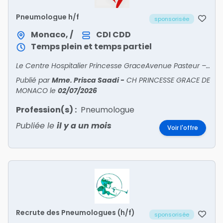
Pneumologue h/f
sponsorisée
Monaco, /
CDI
CDD
Temps plein et temps partiel
Le Centre Hospitalier Princesse GraceAvenue Pasteur – BP n°489 – 98012 MONACO CedexÉtablissement public de santé – 857 lits et places (dont 356 MCO)Propose toutes les spécialités médicale
Publié par
Mme. Prisca Saadi
-
CH PRINCESSE GRACE DE
MONACO
le
02/07/2026
Profession(s) :
Pneumologue
Publiée le
il y a un mois
Voir l'offre
Recrute des Pneumologues (h/f)
sponsorisée