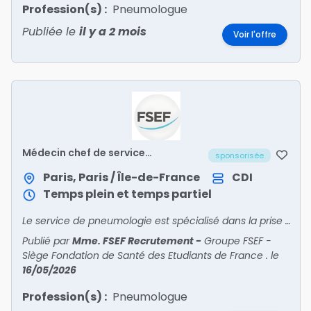
Profession(s) :
Pneumologue
Publiée le
il y a 2 mois
Voir l'offre
Médecin chef de service
sponsorisée
pneumologue (H/F)
Paris, Paris / Île-de-France
CDI
Temps plein et temps partiel
Le service de pneumologie est spécialisé dans la prise en charge de l'insuffisance respiratoire chronique, dans l'assistance ventilatoire à domicile (mise en route et suivi) et dans les troubles du
Publié par
Mme. FSEF Recrutement
-
Groupe FSEF -
Siège Fondation de Santé des Etudiants de France .
le
16/05/2026
Profession(s) :
Pneumologue