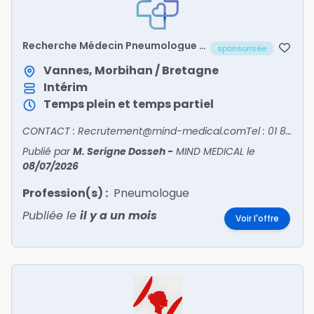
Recherche Médecin Pneumologue -
sponsorisée
MORBIHAN/56
Vannes, Morbihan / Bretagne
Intérim
Temps plein et temps partiel
CONTACT : Recrutement@mind-medical.comTel : 01 89 71 56 25
Publié par
M. Serigne Dosseh
-
MIND MEDICAL
le
08/07/2026
Profession(s) :
Pneumologue
Publiée le
il y a un mois
Voir l'offre