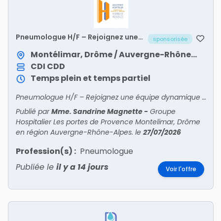
Pneumologue H/F – Rejoignez une
sponsorisée
équipe dynamique au GHPP de
Montélimar (Drôme)
Montélimar, Drôme / Auvergne-Rhône-Alpes
CDI
CDD
Temps plein et temps partiel
Pneumologue H/F – Rejoignez une équipe dynamique au GHPP de Montélimar (Drôme)
Publié par
Mme. Sandrine Magnette
-
Groupe
Hospitalier Les portes de Provence Montelimar, Drôme
en région Auvergne-Rhône-Alpes.
le
27/07/2026
Profession(s) :
Pneumologue
Publiée le
il y a 14 jours
Voir l'offre