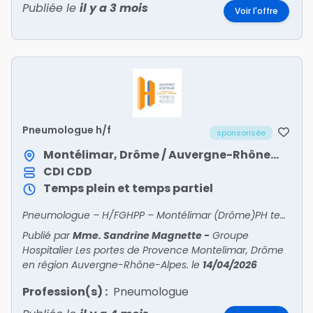
Publiée le
il y a 3 mois
Voir l'offre
Pneumologue h/f
sponsorisée
Montélimar, Drôme / Auvergne-Rhône-Alpes
CDI
CDD
Temps plein et temps partiel
Pneumologue – H/FGHPP – Montélimar (Drôme)PH temps plein/partiel ou praticien contractuel Le Groupement Hospitalier des Portes de Provence recrute un pneumologue pour compléter une équipe
Publié par
Mme. Sandrine Magnette
-
Groupe
Hospitalier Les portes de Provence Montelimar, Drôme
en région Auvergne-Rhône-Alpes.
le
14/04/2026
Profession(s) :
Pneumologue