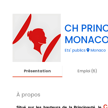
CH PRIN
MONAC
Ets' publics
Monaco
Présentation
Emploi
(6)
À propos
C
Situé sur les hauteurs de la Principauté, le