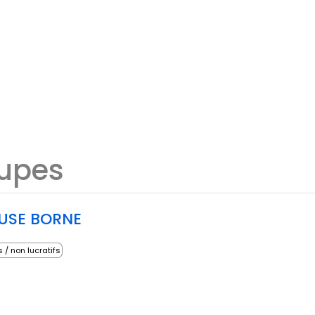
oupes
EUSE BORNE
s / non lucratifs