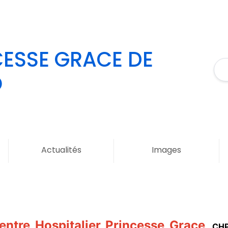
CESSE GRACE DE
O
Actualités
Images
entre Hospitalier Princesse Grace
,
CHPG