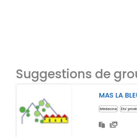
Suggestions de gr
MAS LA BL
Médecine
Ets' privé