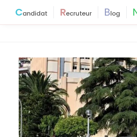
C
R
B
andidat
ecruteur
log