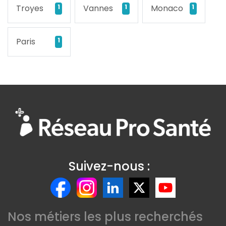
Troyes
1
Vannes
1
Monaco
1
Paris
1
Suivez-nous :
Nos métiers les plus recherchés