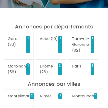
Annonces par départements
Gard
1
Aube (10)
1
Tarn-et-
1
(30)
Garonne
(82)
Morbihan
1
Drôme
2
Paris
1
(56)
(26)
Annonces par villes
Montélimar
2
Nîmes
1
Montauban
1