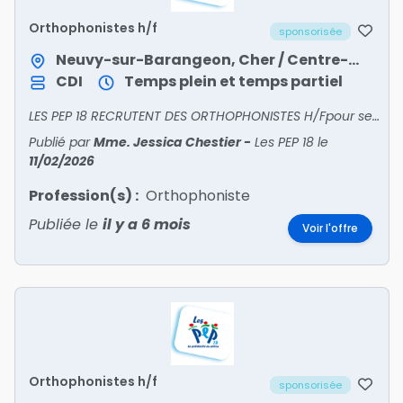
Orthophonistes h/f
sponsorisée
Neuvy-sur-Barangeon, Cher / Centre-Val de Loire
CDI
Temps plein et temps partiel
LES PEP 18 RECRUTENT DES ORTHOPHONISTES H/Fpour ses établissements DAME et CAMSP situés sur Bourges – Vierzon – Saint-Amand-Montrond – Neuvy-sur-Barangeon Vous souhaitez exercer votre méti
Publié par
Mme. Jessica Chestier
-
Les PEP 18
le
11/02/2026
Profession(s) :
Orthophoniste
Publiée le
il y a 6 mois
Voir l'offre
Orthophonistes h/f
sponsorisée