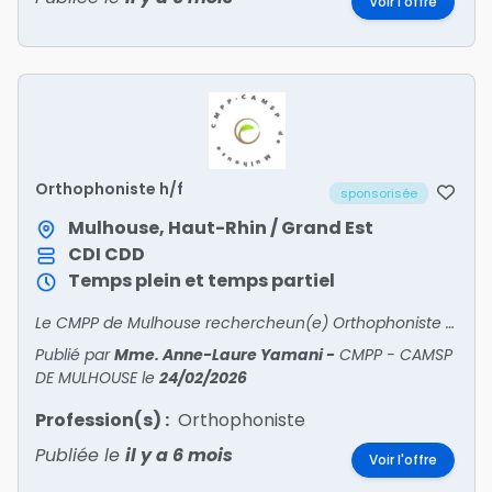
Voir l'offre
Orthophoniste h/f
sponsorisée
Mulhouse, Haut-Rhin / Grand Est
CDI
CDD
Temps plein et temps partiel
Le CMPP de Mulhouse rechercheun(e) Orthophoniste à temps plein ou temps partiel.Fiche de poste :Au sein d’une équipe dynamique et multi disciplinaire, sous la responsabilité du médecin, l’or
Publié par
Mme. Anne-Laure Yamani
-
CMPP - CAMSP
DE MULHOUSE
le
24/02/2026
Profession(s) :
Orthophoniste
Publiée le
il y a 6 mois
Voir l'offre