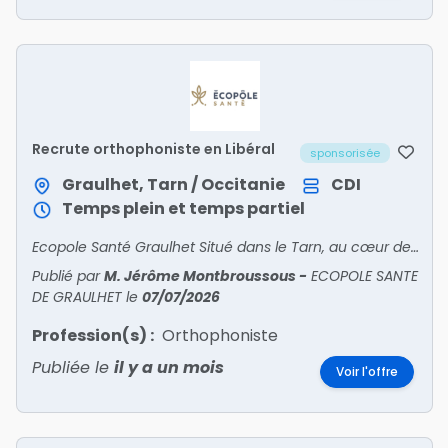
Recrute orthophoniste en Libéral
sponsorisée
Graulhet, Tarn / Occitanie
CDI
Temps plein et temps partiel
Ecopole Santé Graulhet Situé dans le Tarn, au cœur de l’Occitanie, recrute 1 Orthophoniste H/F en LibéralVenez rejoindre notre Equipe de Professionnels de Santé pour compléter ses compétences
Publié par
M. Jérôme Montbroussous
-
ECOPOLE SANTE
DE GRAULHET
le
07/07/2026
Profession(s) :
Orthophoniste
Publiée le
il y a un mois
Voir l'offre