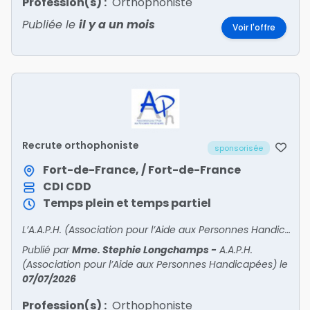
Profession(s) :
Orthophoniste
Publiée le
il y a un mois
Voir l'offre
Recrute orthophoniste
sponsorisée
Fort-de-France, / Fort-de-France
CDI
CDD
Temps plein et temps partiel
L’A.A.P.H. (Association pour l’Aide aux Personnes Handicapées)recherche pour l’un de ses établissements : IME « Les Fougères »1,5 ETP Orthophoniste (H/F) D.ECDI / Temps pleinSelon la CCNT 6
Publié par
Mme. Stephie Longchamps
-
A.A.P.H.
(Association pour l’Aide aux Personnes Handicapées)
le
07/07/2026
Profession(s) :
Orthophoniste