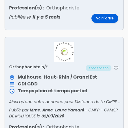
Profession(s) :
Orthophoniste
Publiée le
il y a 5 mois
Voir l'offre
Orthophoniste h/f
sponsorisée
Mulhouse, Haut-Rhin / Grand Est
CDI
CDD
Temps plein et temps partiel
Ainsi qu'une autre annonce pour l'Antenne de Le CMPP de Mulhouse recherchepour son antenne d’Altkirch un(e) Orthophoniste à temps plein ou à temps partiel.Fiche de poste :Au sein d’une équipe
Publié par
Mme. Anne-Laure Yamani
-
CMPP - CAMSP
DE MULHOUSE
le
02/03/2026
Profession(s) :
Orthophoniste