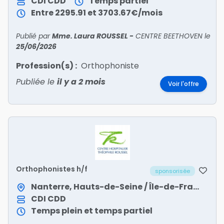
CDI
CDD
Temps partiel
Entre 2295.91 et 3703.67€/mois
Publié par
Mme. Laura ROUSSEL
-
CENTRE BEETHOVEN
le
25/06/2026
Profession(s) :
Orthophoniste
Publiée le
il y a 2 mois
Voir l'offre
Orthophonistes h/f
sponsorisée
Nanterre, Hauts-de-Seine / Île-de-France
CDI
CDD
Temps plein et temps partiel