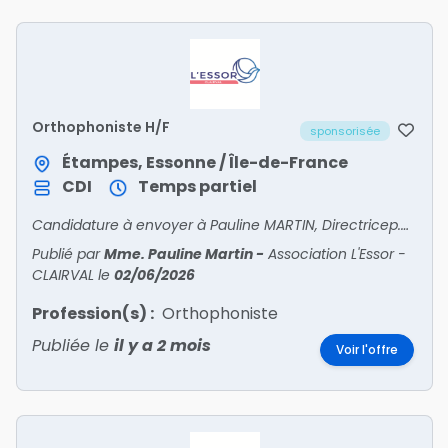
Orthophoniste H/F
sponsorisée
Étampes, Essonne / Île-de-France
CDI
Temps partiel
Candidature à envoyer à Pauline MARTIN, Directricep.martin@lessor.asso.fr
Publié par
Mme. Pauline Martin
-
Association L'Essor -
CLAIRVAL
le
02/06/2026
Profession(s) :
Orthophoniste
Publiée le
il y a 2 mois
Voir l'offre