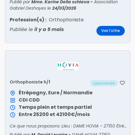
Publié par
Mme. Karine Della schiava
-
Association
Gabriel Deshayes
le
24/03/2026
Profession(s) :
Orthophoniste
Publiée le
il y a 5 mois
Voir l'offre
Orthophoniste h/f
sponsorisée
Étrépagny, Eure / Normandie
CDI
CDD
Temps plein et temps partiel
Entre 25200 et 42100€/mois
Ce que nous proposons :Lieu : DAME HOVIA – 27150 Étrépagny (Eure)Rattachement : équipe pluridisciplinaire du DAMERémunération : selon CCN 66, avec reprise d'ancienneté et Prime Ségur (238€
Publié par
M. David Levaire
-
DAME HOVIA 27150