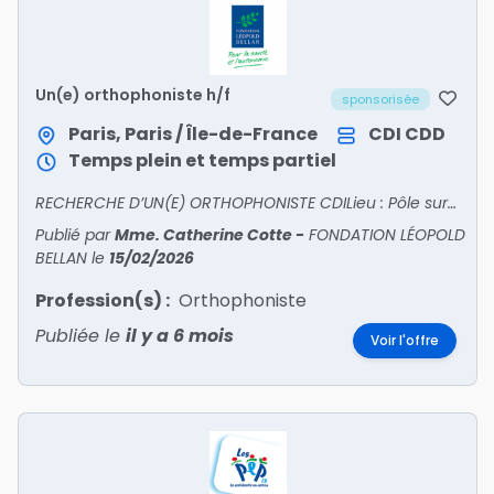
Un(e) orthophoniste h/f
sponsorisée
Paris, Paris / Île-de-France
CDI
CDD
Temps plein et temps partiel
RECHERCHE D’UN(E) ORTHOPHONISTE CDILieu : Pôle surdité Léopold Bellan Paris1547 Rue de Javel75015 PARISService de soins pour enfants sourds permettant l’accueil d’enfants présentant une sur
Publié par
Mme. Catherine Cotte
-
FONDATION LÉOPOLD
BELLAN
le
15/02/2026
Profession(s) :
Orthophoniste
Publiée le
il y a 6 mois
Voir l'offre