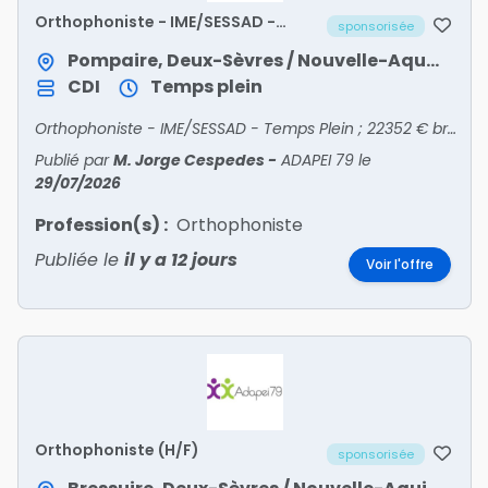
Orthophoniste - IME/SESSAD -
sponsorisée
Temps Plein
Pompaire, Deux-Sèvres / Nouvelle-Aquitaine
CDI
Temps plein
Orthophoniste - IME/SESSAD - Temps Plein ; 22352 € brut /an ; IME/SESSAD de Parthenay ; Début : 24 août 2026 ; Horaires normaux ; Expérience : 2-5 ans ; Statut : Non-Cadre - CDI
Publié par
M. Jorge Cespedes
-
ADAPEI 79
le
29/07/2026
Profession(s) :
Orthophoniste
Publiée le
il y a 12 jours
Voir l'offre
Orthophoniste (H/F)
sponsorisée