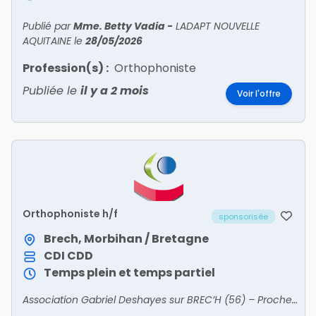
Publié par
Mme. Betty Vadia
-
LADAPT NOUVELLE
AQUITAINE
le
28/05/2026
Profession(s) :
Orthophoniste
Publiée le
il y a 2 mois
Voir l'offre
Orthophoniste h/f
sponsorisée
Brech, Morbihan / Bretagne
CDI
CDD
Temps plein et temps partiel
Association Gabriel Deshayes sur BREC’H (56) – Proche de la Gare d’Auray (10 min à pied) - Plusieurs postes à temps plein ou temps partiel, en IES ou SESSAD.Missions :• Assurer les suivis a