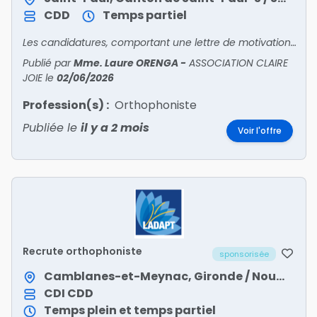
CDD
Temps partiel
Les candidatures, comportant une lettre de motivation détaillée et un CV, sont à faire parvenir à la Cheffe de service du CRA, à l'attention de Marie GUILLEMOT, par email à l'adresse suivante :
Publié par
Mme. Laure ORENGA
-
ASSOCIATION CLAIRE
JOIE
le
02/06/2026
Profession(s) :
Orthophoniste
Publiée le
il y a 2 mois
Voir l'offre
Recrute orthophoniste
sponsorisée
Camblanes-et-Meynac, Gironde / Nouvelle-Aquitaine
CDI
CDD
Temps plein et temps partiel