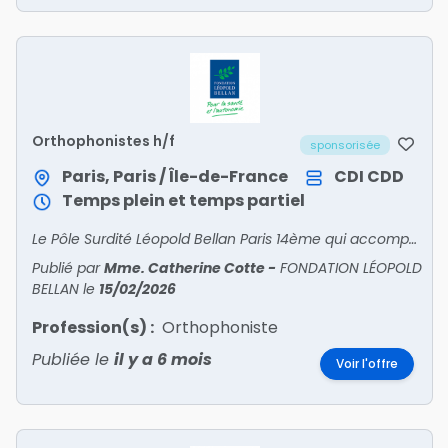
Orthophonistes h/f
sponsorisée
Paris, Paris / Île-de-France
CDI
CDD
Temps plein et temps partiel
Le Pôle Surdité Léopold Bellan Paris 14ème qui accompagne des jeunes déficients auditifs avec ou sans handicaps associés recrute, un(e) orthophoniste :ORTHOPHONISTE (H/F)Poste CDI – temps pl
Publié par
Mme. Catherine Cotte
-
FONDATION LÉOPOLD
BELLAN
le
15/02/2026
Profession(s) :
Orthophoniste
Publiée le
il y a 6 mois
Voir l'offre