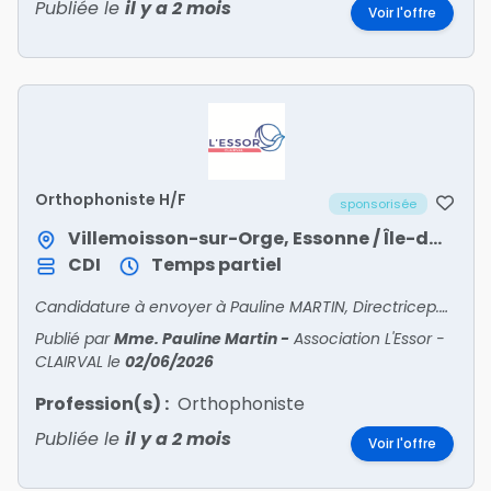
Publiée le
il y a 2 mois
Voir l'offre
Orthophoniste H/F
sponsorisée
Villemoisson-sur-Orge, Essonne / Île-de-France
CDI
Temps partiel
Candidature à envoyer à Pauline MARTIN, Directricep.martin@lessor.asso.fr
Publié par
Mme. Pauline Martin
-
Association L'Essor -
CLAIRVAL
le
02/06/2026
Profession(s) :
Orthophoniste
Publiée le
il y a 2 mois
Voir l'offre