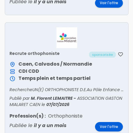
Publiée le
il y a un mois
Voir l'offre
Recrute orthophoniste
sponsorisée
Caen, Calvados / Normandie
CDI
CDD
Temps plein et temps partiel
RechercheUN(E) ORTHOPHONISTE D.E.Au Pôle Enfance Adolescence Famille (PEAF) de VIREContrat à durée indéterminée selon la CCN 66Dès que possibleTemps de travail : temps plein (50 % CAMSP – 50%
Publié par
M. Florent LEMAITRE
-
ASSOCIATION GASTON
MIALARET CAEN
le
07/07/2026
Profession(s) :
Orthophoniste
Publiée le
il y a un mois
Voir l'offre