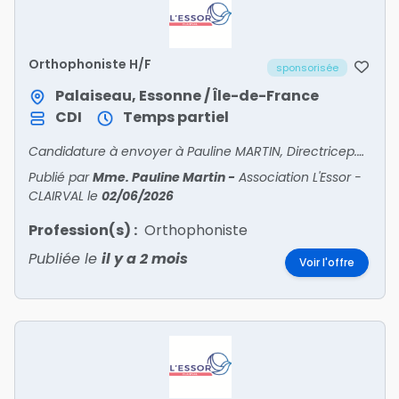
Orthophoniste H/F
sponsorisée
Palaiseau, Essonne / Île-de-France
CDI
Temps partiel
Candidature à envoyer à Pauline MARTIN, Directricep.martin@lessor.asso.fr
Publié par
Mme. Pauline Martin
-
Association L'Essor -
CLAIRVAL
le
02/06/2026
Profession(s) :
Orthophoniste
Publiée le
il y a 2 mois
Voir l'offre