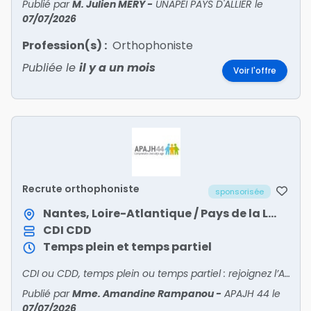
Publié par
M. Julien MERY
-
UNAPEI PAYS D'ALLIER
le
07/07/2026
Profession(s) :
Orthophoniste
Publiée le
il y a un mois
Voir l'offre
Recrute orthophoniste
sponsorisée
Nantes, Loire-Atlantique / Pays de la Loire
CDI
CDD
Temps plein et temps partiel
CDI ou CDD, temps plein ou temps partiel : rejoignez l’APAJH 44 !Nous recrutons des professionnels pour accompagner des enfants, adolescents et jeunes adultes en situation de handicap au sein de nos
Publié par
Mme. Amandine Rampanou
-
APAJH 44
le
07/07/2026