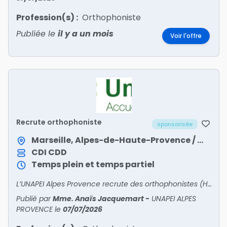
Profession(s) :
Orthophoniste
Publiée le
il y a un mois
Voir l'offre
Recrute orthophoniste
sponsorisée
Marseille, Alpes-de-Haute-Provence / Provence-Alpes-Côte d'Azur
CDI
CDD
Temps plein et temps partiel
L’UNAPEI Alpes Provence recrute des orthophonistes (H/F).Affiliée au réseau Unapei, l’Unapei Alpes Provence accompagne des enfants, des adolescents, des adultes et des personnes vieillissantes c
Publié par
Mme. Anaïs Jacquemart
-
UNAPEI ALPES
PROVENCE
le
07/07/2026