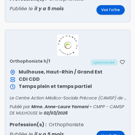
Publiée le
il y a 5 mois
Voir l'offre
Orthophoniste h/f
sponsorisée
Mulhouse, Haut-Rhin / Grand Est
CDI
CDD
Temps plein et temps partiel
Le Centre Action Médico-Sociale Précoce (CAMSP) de Mulhouse recrute un(e) orthophoniste à temps partiel Au sein d’une équipe dynamique et multi disciplinaire, sous la responsabilité du médecin
Publié par
Mme. Anne-Laure Yamani
-
CMPP - CAMSP
DE MULHOUSE
le
02/03/2026
Profession(s) :
Orthophoniste
Publiée le
il y a 5 mois