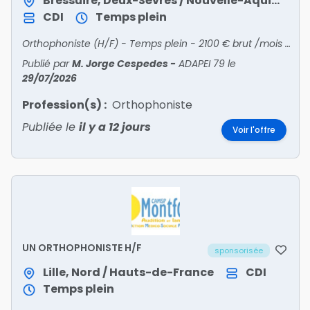
Bressuire, Deux-Sèvres / Nouvelle-Aquitaine
CDI
Temps plein
Orthophoniste (H/F) - Temps plein - 2100 € brut /mois - IME et SESSAD de BRESSUIREDébut : Dès que possible - Horaires normaux - Statut: Non-Cadre - Periode : JourType de contrat : CDI
Publié par
M. Jorge Cespedes
-
ADAPEI 79
le
29/07/2026
Profession(s) :
Orthophoniste
Publiée le
il y a 12 jours
Voir l'offre
UN ORTHOPHONISTE H/F
sponsorisée
Lille, Nord / Hauts-de-France
CDI
Temps plein