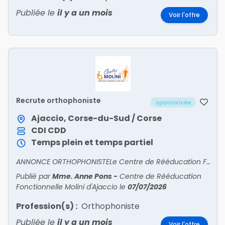
Publiée le
il y a un mois
Voir l'offre
Recrute orthophoniste
sponsorisée
Ajaccio, Corse-du-Sud / Corse
CDI
CDD
Temps plein et temps partiel
ANNONCE ORTHOPHONISTELe Centre de Rééducation Fonctionnelle Molini prend en charge des patients relevant de deuxspécialités : les affections du système nerveux et les affections de l’appareil l
Publié par
Mme. Anne Pons
-
Centre de Rééducation
Fonctionnelle Molini d'Ajaccio
le
07/07/2026
Profession(s) :
Orthophoniste
Publiée le
il y a un mois
Voir l'offre