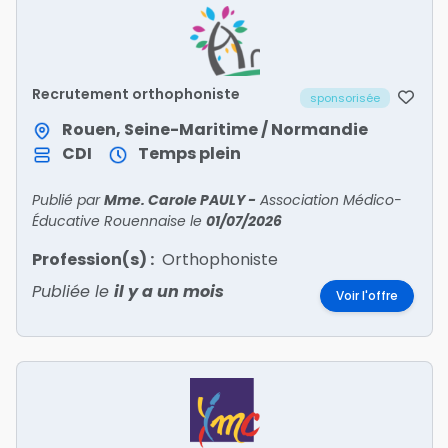
Recrutement orthophoniste
sponsorisée
Rouen, Seine-Maritime / Normandie
CDI
Temps plein
Publié par
Mme. Carole PAULY
-
Association Médico-
Éducative Rouennaise
le
01/07/2026
Profession(s) :
Orthophoniste
Publiée le
il y a un mois
Voir l'offre