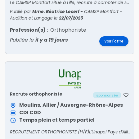
Le CAMSP Montfort situé à Lille, recrute à compter de septembre 2026 , un(e) orthophoniste, temps plein, convention 66, reprise d'ancienneté.
Publié par
Mme. Béatrice Lecerf
-
CAMSP Montfort -
Audition et Langage
le
22/07/2026
Profession(s) :
Orthophoniste
Publiée le
il y a 19 jours
Voir l'offre
Recrute orthophoniste
sponsorisée
Moulins, Allier / Auvergne-Rhône-Alpes
CDI
CDD
Temps plein et temps partiel
RECRUTEMENT ORTHOPHONISTE (H/F)L'Unapei Pays d'Allier – Secteur Enfance Montluçon (IME Rocher Fleuri, SESSAD JulesFerry, UEMA Frédéric Mistral) recrute :➡️ Orthophoniste D.E. (H/F)CDI – 0,7