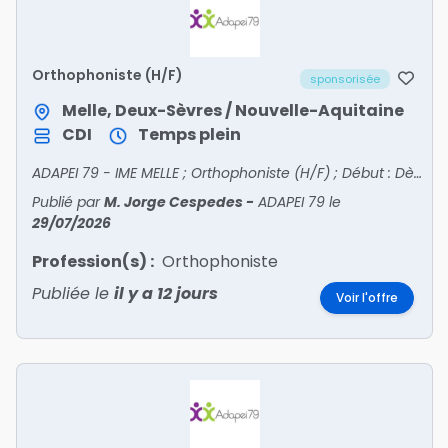
Orthophoniste (H/F)
sponsorisée
Melle, Deux-Sèvres / Nouvelle-Aquitaine
CDI
Temps plein
ADAPEI 79 - IME MELLE ; Orthophoniste (H/F) ; Début : Dès que possible ; Statut : Non-Cadre ; Période : Jour ; Type de contrat : CDI
Publié par
M. Jorge Cespedes
-
ADAPEI 79
le
29/07/2026
Profession(s) :
Orthophoniste
Publiée le
il y a 12 jours
Voir l'offre