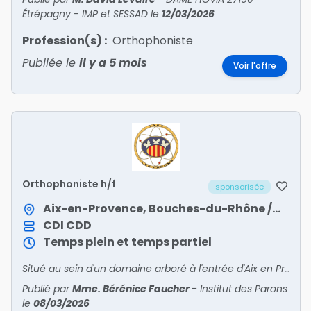
Étrépagny - IMP et SESSAD
le
12/03/2026
Profession(s) :
Orthophoniste
Publiée le
il y a 5 mois
Voir l'offre
Orthophoniste h/f
sponsorisée
Aix-en-Provence, Bouches-du-Rhône / Provence-Alpes-Côte d'Azur
CDI
CDD
Temps plein et temps partiel
Situé au sein d'un domaine arboré à l'entrée d'Aix en Provence, l'Institut des Parons est une association qui gère 7 établissements, dont un institut médico éducatif (IME) qui propose un accom
Publié par
Mme. Bérénice Faucher
-
Institut des Parons
le
08/03/2026