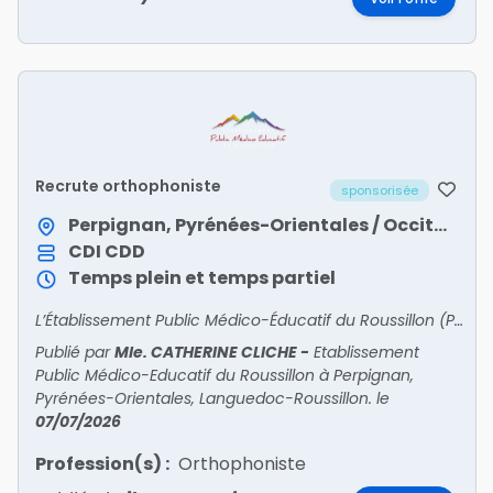
Recrute orthophoniste
sponsorisée
Perpignan, Pyrénées-Orientales / Occitanie
CDI
CDD
Temps plein et temps partiel
L’Établissement Public Médico-Éducatif du Roussillon (Perpignan-66) recrute un(e)orthophoniste dans le cadre d’un poste à pourvoir à compter du 26/08/2026.Contrat et temps de travailLe poste
Publié par
Mle. CATHERINE CLICHE
-
Etablissement
Public Médico-Educatif du Roussillon à Perpignan,
Pyrénées-Orientales, Languedoc-Roussillon.
le
07/07/2026
Profession(s) :
Orthophoniste