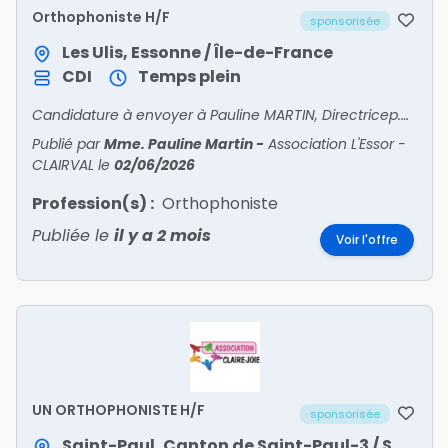
Orthophoniste H/F
sponsorisée
Les Ulis, Essonne / Île-de-France
CDI
Temps plein
Candidature à envoyer à Pauline MARTIN, Directricep.martin@lessor.asso.fr
Publié par
Mme. Pauline Martin
-
Association L'Essor -
CLAIRVAL
le
02/06/2026
Profession(s) :
Orthophoniste
Publiée le
il y a 2 mois
Voir l'offre
UN ORTHOPHONISTE H/F
sponsorisée
Saint-Paul, Canton de Saint-Paul-3 / Saint-Paul