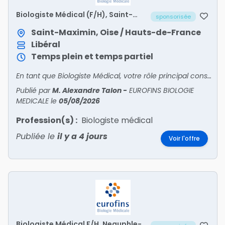
Biologiste Médical (F/H), Saint-
sponsorisée
Maximin
Saint-Maximin, Oise / Hauts-de-France
Libéral
Temps plein et temps partiel
En tant que Biologiste Médical, votre rôle principal consiste à encadrer toutes les activités du site sous votre responsabilité. Vous êtes en relation avec patients et confrères pour l'accueil
Publié par
M. Alexandre Talon
-
EUROFINS BIOLOGIE
MEDICALE
le
05/08/2026
Profession(s) :
Biologiste médical
Publiée le
il y a 4 jours
Voir l'offre
Biologiste Médical F/H, Neauphle-