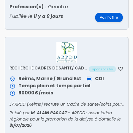
Profession(s) :
Gériatre
Publiée le
il y a 9 jours
Voir l'offre
RECHERCHE CADRES DE SANTE/ CADRE
sponsorisée
DE SOINS
Reims, Marne / Grand Est
CDI
Temps plein et temps partiel
50000€/mois
L'ARPDD (Reims) recrute un Cadre de santé/soins pour piloter la dialyse : management de 40 pros, qualité des soins, projets. 50k€/an, autonomie, structure associative.
Publié par
M. ALAIN PASCAT
-
ARPDD : association
régionale pour la promotion de la dialyse à domicile
le
31/07/2026