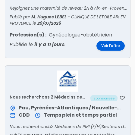
Rejoignez une maternité de niveau 2A à Aix-en-Provence : exercice libéral, équipe de 8 praticiens, 2 400 naissances/an, plateau technique complet et cadre de vie privilégié.
Publié par
M. Hugues LEBEL
-
CLINIQUE DE L'ETOILE AIX EN
PROVENCE
le
29/07/2026
Profession(s) :
Gynécologue-obstétricien
Publiée le
il y a 11 jours
Voir l'offre
Nous recherchons 2 Médecins de
sponsorisée
PMI (F/H) Secteurs de Pau (CDD 1 an)
et Mourenx (remplacement d’un
Pau, Pyrénées-Atlantiques / Nouvelle-Aquitaine
congé maternité)
CDD
Temps plein et temps partiel
Nous recherchonsb2 Médecins de PMI (F/H)Secteurs de Pau (CDD 1 an) et Mourenx (remplacement d’un congé maternité) - (SDSEI Pau Agglo)