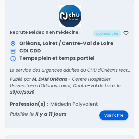
Recrute Médecin en médecine
sponsorisée
polyvalente post-urgences (UHCD
2) – H/F
Orléans, Loiret / Centre-Val de Loire
CDI
CDD
Temps plein et temps partiel
Le service des urgences adultes du CHU d'Orléans recrute un médecin pour intégrer son unité de médecine polyvalente post-urgences (UHCD 2).
Publié par
M. DAM Orléans
-
Centre Hospitalier
Universitaire d'Orléans, Loiret, Centre-Val de Loire.
le
29/07/2026
Profession(s) :
Médecin Polyvalent
Publiée le
il y a 11 jours
Voir l'offre