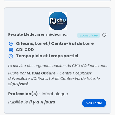
Recrute Médecin en médecine
sponsorisée
polyvalente post-urgences (UHCD
2) – H/F
Orléans, Loiret / Centre-Val de Loire
CDI
CDD
Temps plein et temps partiel
Le service des urgences adultes du CHU d'Orléans recrute un médecin pour intégrer son unité de médecine polyvalente post-urgences (UHCD 2).
Publié par
M. DAM Orléans
-
Centre Hospitalier
Universitaire d'Orléans, Loiret, Centre-Val de Loire.
le
29/07/2026
Profession(s) :
Infectiologue
Publiée le
il y a 11 jours
Voir l'offre