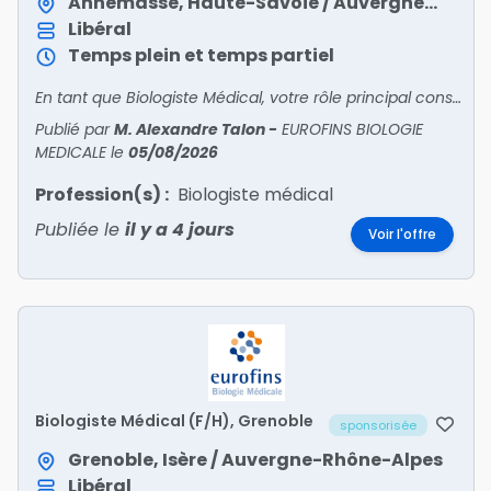
Annemasse, Haute-Savoie / Auvergne-Rhône-Alpes
Libéral
Temps plein et temps partiel
En tant que Biologiste Médical, votre rôle principal consiste à encadrer toutes les activités du site sous votre responsabilité. Vous êtes en relation avec patients et confrères pour l'accueil
Publié par
M. Alexandre Talon
-
EUROFINS BIOLOGIE
MEDICALE
le
05/08/2026
Profession(s) :
Biologiste médical
Publiée le
il y a 4 jours
Voir l'offre
Biologiste Médical (F/H), Grenoble
sponsorisée
Grenoble, Isère / Auvergne-Rhône-Alpes
Libéral