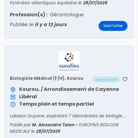
Pyrénées-Atlantiques Aquitaine
le
28/07/2026
Profession(s) :
Gérontologue
Publiée le
il y a 12 jours
Voir l'offre
Biologiste Médical (F/H), Kourou
sponsorisée
Kourou, / Arrondissement de Cayenne
Libéral
Temps plein et temps partiel
Labazur Guyane, exploitant 7 laboratoires de biologie médicale en Guyane, recherche un ou une biologiste pour son laboratoire de Kourou.Activité :o Ville + hôpital o Plateau technique c
Publié par
M. Alexandre Talon
-
EUROFINS BIOLOGIE
MEDICALE
le
28/07/2026