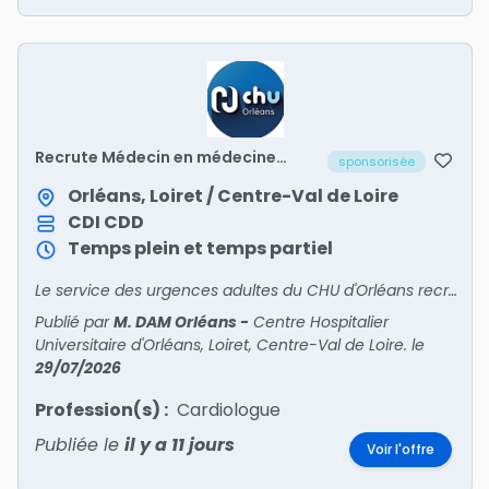
Recrute Médecin en médecine
sponsorisée
polyvalente post-urgences (UHCD
2) – H/F
Orléans, Loiret / Centre-Val de Loire
CDI
CDD
Temps plein et temps partiel
Le service des urgences adultes du CHU d'Orléans recrute un médecin pour intégrer son unité de médecine polyvalente post-urgences (UHCD 2).
Publié par
M. DAM Orléans
-
Centre Hospitalier
Universitaire d'Orléans, Loiret, Centre-Val de Loire.
le
29/07/2026
Profession(s) :
Cardiologue
Publiée le
il y a 11 jours
Voir l'offre