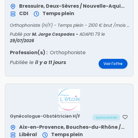
Bressuire, Deux-Sèvres / Nouvelle-Aquitaine
CDI
Temps plein
Orthophoniste (H/F) - Temps plein - 2100 € brut /mois - IME et SESSAD de BRESSUIREDébut : Dès que possible - Horaires normaux - Statut: Non-Cadre - Periode : JourType de contrat : CDI
Publié par
M. Jorge Cespedes
-
ADAPEI 79
le
29/07/2026
Profession(s) :
Orthophoniste
Publiée le
il y a 11 jours
Voir l'offre
Gynécologue-Obstétricien H/F
sponsorisée
Aix-en-Provence, Bouches-du-Rhône / Provence-Alpes-Côte d'Azur
Libéral
Temps plein