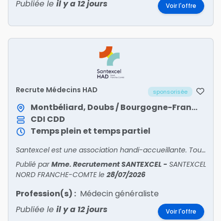
Publiée le
il y a 12 jours
Voir l'offre
Recrute Médecins HAD
sponsorisée
Montbéliard, Doubs / Bourgogne-Franche-Comté
CDI
CDD
Temps plein et temps partiel
Santexcel est une association handi-accueillante. Tous nos postes sont ouverts aux personnes en situation de handicap.
Publié par
Mme. Recrutement SANTEXCEL
-
SANTEXCEL
NORD FRANCHE-COMTE
le
28/07/2026
Profession(s) :
Médecin généraliste
Publiée le
il y a 12 jours
Voir l'offre