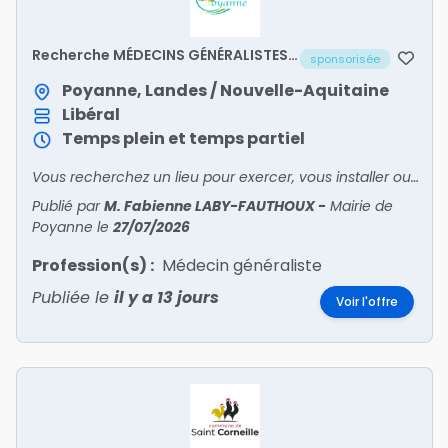
Recherche MÉDECINS GÉNÉRALISTES
sponsorisée
H/F - Avantages/Aide à
l'installation
Poyanne, Landes / Nouvelle-Aquitaine
Libéral
Temps plein et temps partiel
Vous recherchez un lieu pour exercer, vous installer ou développer votre activité ?Poyanne vous attend.Renseignements auprès de la Mairie Tel : 05 58 98 92 72 ; Mail : mairie@poyanne.frDisponibilit
Publié par
M. Fabienne LABY-FAUTHOUX
-
Mairie de
Poyanne
le
27/07/2026
Profession(s) :
Médecin généraliste
Publiée le
il y a 13 jours
Voir l'offre