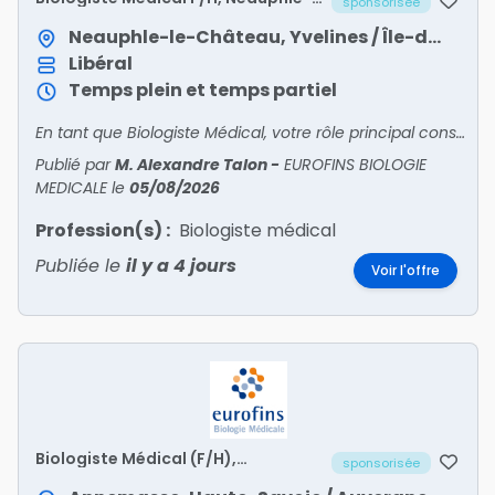
sponsorisée
le-Château
Neauphle-le-Château, Yvelines / Île-de-France
Libéral
Temps plein et temps partiel
En tant que Biologiste Médical, votre rôle principal consiste à encadrer toutes les activités du site sous votre responsabilité. Vous êtes en relation avec patients et confrères pour l'accueil
Publié par
M. Alexandre Talon
-
EUROFINS BIOLOGIE
MEDICALE
le
05/08/2026
Profession(s) :
Biologiste médical
Publiée le
il y a 4 jours
Voir l'offre
Biologiste Médical (F/H),
sponsorisée
Annemasse