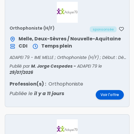
Orthophoniste (H/F)
sponsorisée
Melle, Deux-Sèvres / Nouvelle-Aquitaine
CDI
Temps plein
ADAPEI 79 - IME MELLE ; Orthophoniste (H/F) ; Début : Dès que possible ; Statut : Non-Cadre ; Période : Jour ; Type de contrat : CDI
Publié par
M. Jorge Cespedes
-
ADAPEI 79
le
29/07/2026
Profession(s) :
Orthophoniste
Publiée le
il y a 11 jours
Voir l'offre