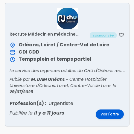
Recrute Médecin en médecine
sponsorisée
polyvalente post-urgences (UHCD
2) – H/F
Orléans, Loiret / Centre-Val de Loire
CDI
CDD
Temps plein et temps partiel
Le service des urgences adultes du CHU d'Orléans recrute un médecin pour intégrer son unité de médecine polyvalente post-urgences (UHCD 2).
Publié par
M. DAM Orléans
-
Centre Hospitalier
Universitaire d'Orléans, Loiret, Centre-Val de Loire.
le
29/07/2026
Profession(s) :
Urgentiste
Publiée le
il y a 11 jours
Voir l'offre