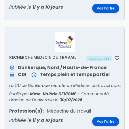
Publiée le
il y a 10 jours
Voir l'offre
RECHERCHE MEDECIN DU TRAVAIL
sponsorisée
Dunkerque, Nord / Hauts-de-France
CDI
Temps plein et temps partiel
La CU de Dunkerque recrute un Médecin du travail coordonnateur pour suivre 4 500 agents et piloter une équipe pluridisciplinaire. Poste alliant suivi médical, prévention des risques et QVT
Publié par
Mme. Valérie DEVIGNE
-
Communauté
Urbaine de Dunkerque
le
30/07/2026
Profession(s) :
Médecine du travail
Publiée le
il y a 10 jours
Voir l'offre