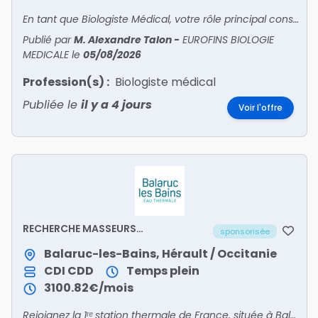
En tant que Biologiste Médical, votre rôle principal consiste à encadrer toutes les activités et équipes du site sous votre responsabilité. Vous êtes en relation avec patients et confrères pou
Publié par
M. Alexandre Talon
-
EUROFINS BIOLOGIE
MEDICALE
le
05/08/2026
Profession(s) :
Biologiste médical
Publiée le
il y a 4 jours
Voir l'offre
RECHERCHE MASSEURS
sponsorisée
KINÉSITHÉRAPEUTES (F/H)
Balaruc-les-Bains, Hérault / Occitanie
CDI
CDD
Temps plein
3100.82€/mois
Rejoignez la 1ʳᵉ station thermale de France, située à Balaruc-les-Bains, dans l'Hérault, au cœur d'une presqu'île bordant le Bassin de Thau.