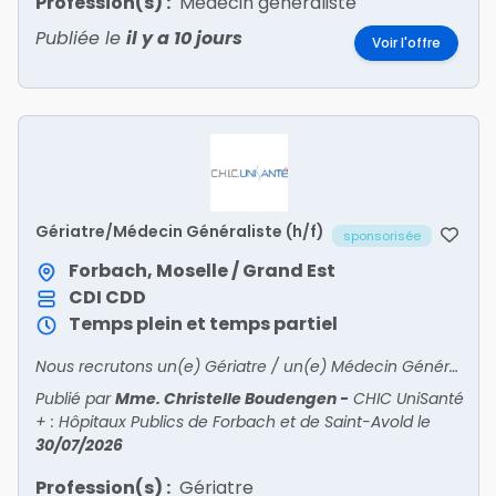
Profession(s) :
Médecin généraliste
Publiée le
il y a 10 jours
Voir l'offre
Gériatre/Médecin Généraliste (h/f)
sponsorisée
Forbach, Moselle / Grand Est
CDI
CDD
Temps plein et temps partiel
Nous recrutons un(e) Gériatre / un(e) Médecin Généraliste !
Publié par
Mme. Christelle Boudengen
-
CHIC UniSanté
+ : Hôpitaux Publics de Forbach et de Saint-Avold
le
30/07/2026
Profession(s) :
Gériatre