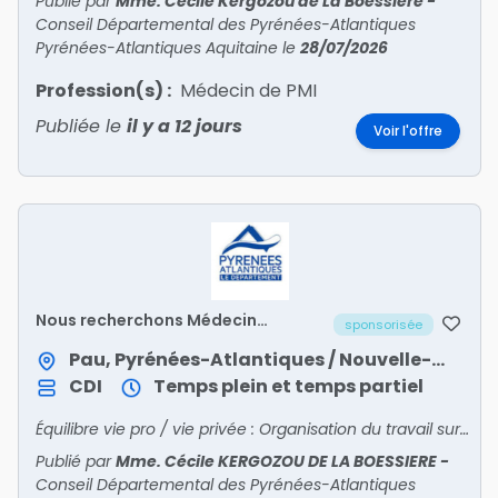
Publié par
Mme. Cécile Kergozou de La Boëssière
-
Conseil Départemental des Pyrénées-Atlantiques
Pyrénées-Atlantiques Aquitaine
le
28/07/2026
Profession(s) :
Médecin de PMI
Publiée le
il y a 12 jours
Voir l'offre
Nous recherchons Médecin
sponsorisée
Autonomie (F/H)
Pau, Pyrénées-Atlantiques / Nouvelle-Aquitaine
CDI
Temps plein et temps partiel
Équilibre vie pro / vie privée : Organisation du travail sur un poste à temps complet (40h/semaine), sans gardes ni astreintes.
Publié par
Mme. Cécile KERGOZOU DE LA BOESSIERE
-
Conseil Départemental des Pyrénées-Atlantiques