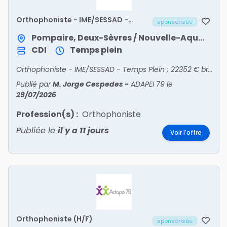
Orthophoniste - IME/SESSAD -
sponsorisée
Temps Plein
Pompaire, Deux-Sèvres / Nouvelle-Aquitaine
CDI
Temps plein
Orthophoniste - IME/SESSAD - Temps Plein ; 22352 € brut /an ; IME/SESSAD de Parthenay ; Début : 24 août 2026 ; Horaires normaux ; Expérience : 2-5 ans ; Statut : Non-Cadre - CDI
Publié par
M. Jorge Cespedes
-
ADAPEI 79
le
29/07/2026
Profession(s) :
Orthophoniste
Publiée le
il y a 11 jours
Voir l'offre
Orthophoniste (H/F)
sponsorisée