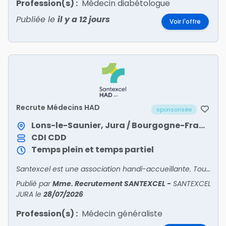
Profession(s) :
Médecin diabétologue
Publiée le
il y a 12 jours
Voir l'offre
Recrute Médecins HAD
sponsorisée
Lons-le-Saunier, Jura / Bourgogne-Franche-Comté
CDI
CDD
Temps plein et temps partiel
Santexcel est une association handi-accueillante. Tous nos postes sont ouverts aux personnes en situation de handicap.
Publié par
Mme. Recrutement SANTEXCEL
-
SANTEXCEL
JURA
le
28/07/2026
Profession(s) :
Médecin généraliste