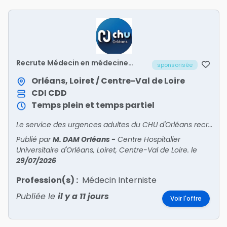
Recrute Médecin en médecine
sponsorisée
polyvalente post-urgences (UHCD
2) – H/F
Orléans, Loiret / Centre-Val de Loire
CDI
CDD
Temps plein et temps partiel
Le service des urgences adultes du CHU d'Orléans recrute un médecin pour intégrer son unité de médecine polyvalente post-urgences (UHCD 2).
Publié par
M. DAM Orléans
-
Centre Hospitalier
Universitaire d'Orléans, Loiret, Centre-Val de Loire.
le
29/07/2026
Profession(s) :
Médecin Interniste
Publiée le
il y a 11 jours
Voir l'offre