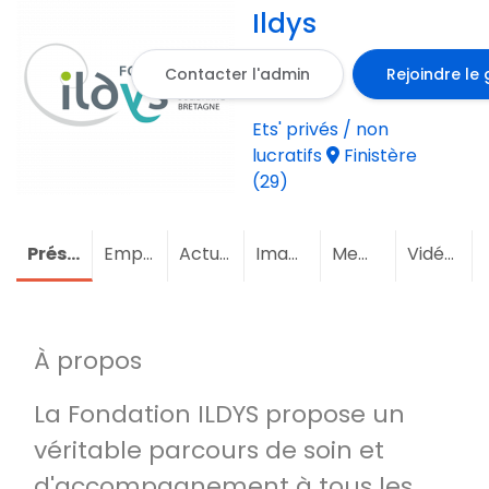
Ildys
Contacter l'admin
Rejoindre le
Ets' privés / non
lucratifs
Finistère
(29)
Présentation
Emploi
(6)
Actualités
Images
Membres
(2)
Vidéos
À propos
La Fondation ILDYS propose un
véritable parcours de soin et
d'accompagnement à tous les