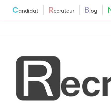
C
R
B
andidat
ecruteur
log