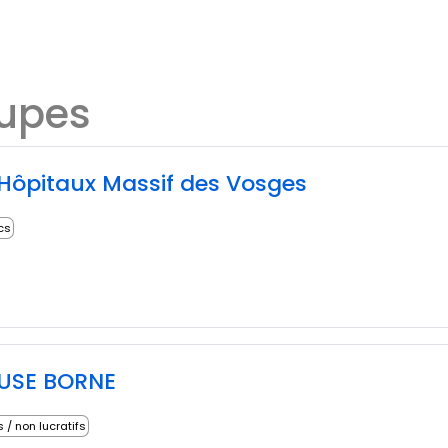
oupes
Hôpitaux Massif des Vosges
ics
EUSE BORNE
s / non lucratifs