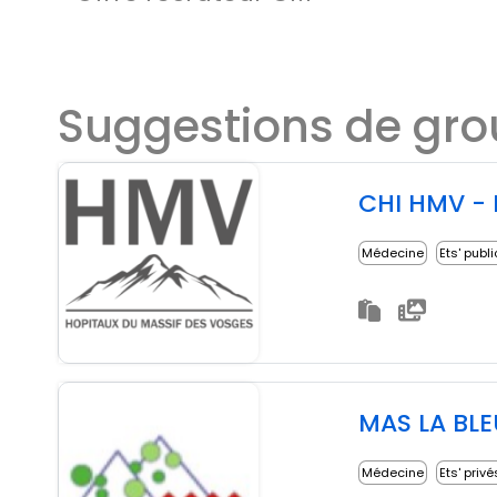
Suggestions de gr
CHI HMV - 
Médecine
Ets' publ
MAS LA BL
Médecine
Ets' privé