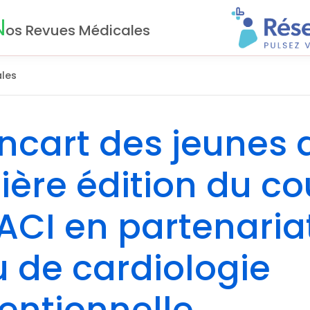
N
os Revues Médicales
les
’encart des jeunes 
ière édition du co
CI en partenaria
u de cardiologie