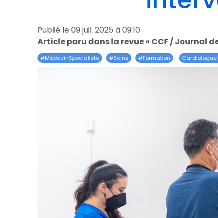
inter
Publié le 09 juil. 2025 à 09:10
Article paru dans la revue « CCF / Journal 
#
MédecinSpecialiste
#
Soins
#
Formation
Cardiologue 