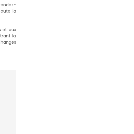
 rendez-
toute la
s et aux
trant la
échanges