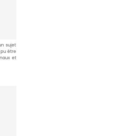
un sujet
 pu être
onaux et