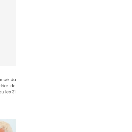
vancé du
drier de
u les 31