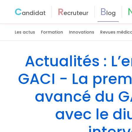
C
R
B
andidat
ecruteur
log
Les actus
Formation
Innovations
Revues médica
Actualités : L
GACI - La prem
avancé du GA
avec le di