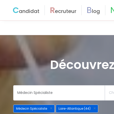
C
R
B
andidat
ecruteur
log
Découvrez
Médecin Spécialiste
Loire-Atlantique (44)