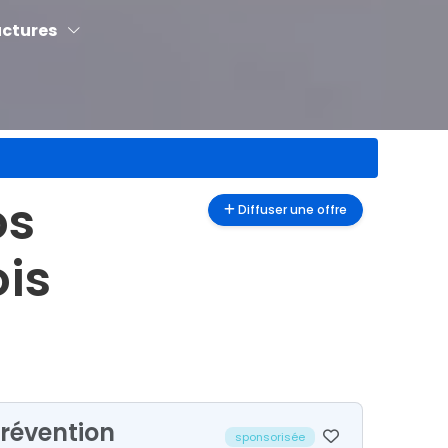
uctures
os
Diffuser une offre
ois
Prévention
sponsorisée