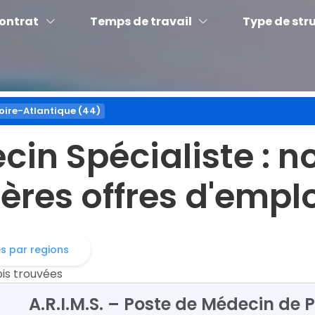
contrat
Temps de travail
Type de str
oire-Atlantique (44)
ecin Spécialiste
: n
ères offres d'empl
es par regions
ois trouvées
A.R.I.M.S. – Poste de Médecin de 