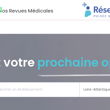
N
os Revues Médicales
 votre
prochaine o