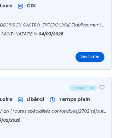
Loire
CDI
LE CENTRE HOSPITALIER DE SAINT-NAZAIRE RECRUTEDEUX MÉDECINS EN GASTRO-ENTÉROLOGIE Établissement public de santé de 997 lits et plus de 3 200 professionnels, le Centre Hospitalier de Saint N
 SAINT-NAZAIRE
le
04/03/2026
Voir l'offre
sponsorisée
Loire
Libéral
Temps plein
La Polyclinique de l’EuropeChiffres clés 202523 236 séjours / an (Toutes spécialités confondues)2702 séjours en médecine,3006 séjours en chirurgie,15754 séjours en ambulatoire1774 séjours
6/02/2026