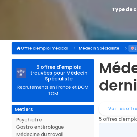
Type de 
Offre d'emploi médical
Médecin Spécialiste
L
Méd
5 offres d'emplois
trouvées pour Médecin
Spécialiste
derni
Recrutements en France et DOM
TOM
Voir les offr
Metiers
5 offres d'empl
Psychiatre
Gastro entérologue
Médecine du travail