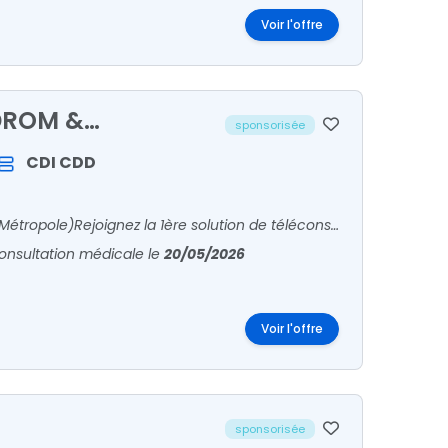
Voir l'offre
(DROM &
sponsorisée
CDI
CDD
Psychiatre en téléconsultation (CDI intermittent / DROM & Métropole)Rejoignez la 1ère solution de téléconsultation d'accès aux soins en France Créée en 2017, Qare est aujourd'hui la plate
consultation médicale
le
20/05/2026
Voir l'offre
sponsorisée