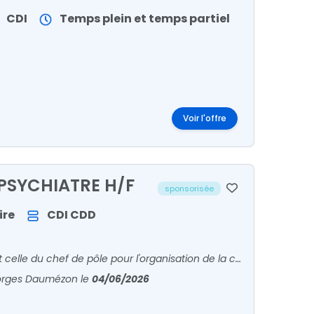
CDI
Temps plein et temps partiel
Voir l'offre
PSYCHIATRE H/F
sponsorisée
ire
CDI
CDD
RELATIONS PROFESSIONNELLESLa hiérarchie fonctionnelle est celle du chef de pôle pour l'organisation de la continuité des soins.
eorges Daumézon
le
04/06/2026