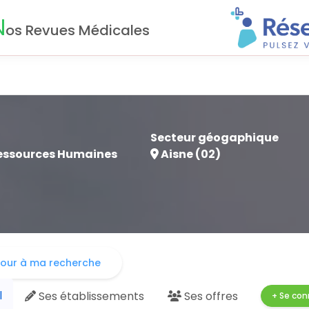
N
os Revues Médicales
Secteur géogaphique
Ressources Humaines
Aisne (02)
our à ma recherche
l
Ses
établissements
Ses
offres
+ Se con