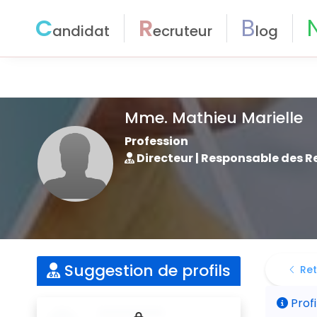
C
R
B
andidat
ecruteur
log
Mme. Mathieu Marielle
Profession
Directeur | Responsable des 
Suggestion de profils
Ret
Profi