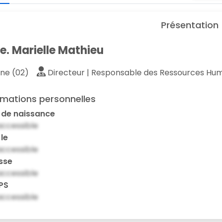
Présentation
. Marielle Mathieu
ne (02)
Directeur | Responsable des Ressources Hu
rmations personnelles
 de naissance
ccessible
 le
ccessible
sse
ccessible
PS
ccessible