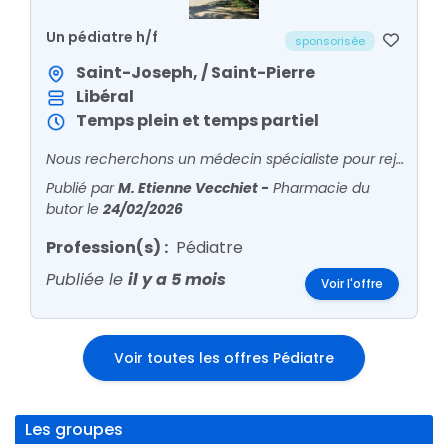
Un pédiatre h/f
sponsorisée
Saint-Joseph, / Saint-Pierre
Libéral
Temps plein et temps partiel
Nous recherchons un médecin spécialiste pour rejoindre notre structure située à Saint-Joseph (La Réunion).Notre priorité serait l’installation d’un pédiatre afin de répondre à un réel b
Publié par
M. Etienne Vecchiet
-
Pharmacie du
butor
le
24/02/2026
Profession(s) :
Pédiatre
Publiée le
il y a 5 mois
Voir l'offre
Voir toutes les offres Pédiatre
Les groupes