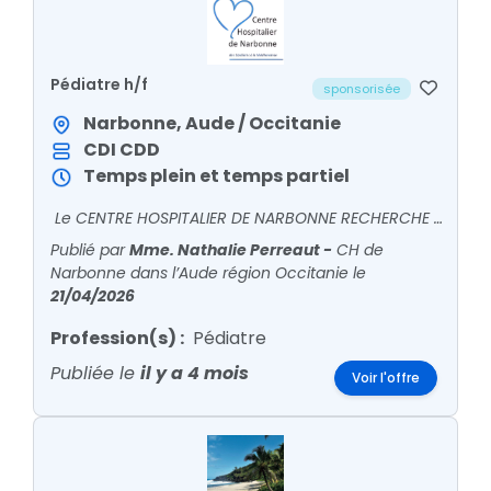
Pédiatre h/f
sponsorisée
Narbonne, Aude / Occitanie
CDI
CDD
Temps plein et temps partiel
Le CENTRE HOSPITALIER DE NARBONNE RECHERCHE UN(E) PÉDIATRE Rejoignez l'équipe dynamique du Pôle Mère-Enfant du Centre Hospitalier de Narbonne !Principal établissement public de santé de
Publié par
Mme. Nathalie Perreaut
-
CH de
Narbonne dans l’Aude région Occitanie
le
21/04/2026
Profession(s) :
Pédiatre
Publiée le
il y a 4 mois
Voir l'offre