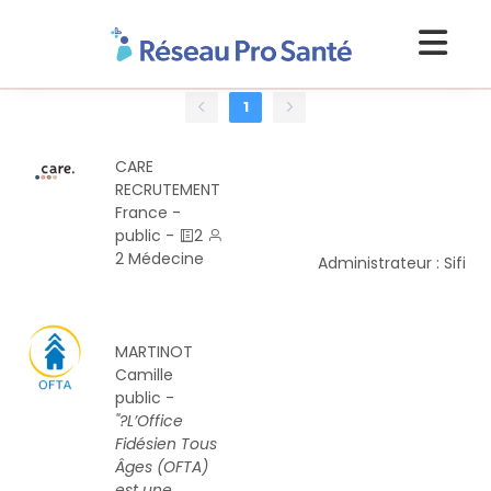
1
CARE
RECRUTEMENT
France -
public -
2
2
Médecine
Administrateur : Sifi
MARTINOT
Camille
public -
"?L’Office
Fidésien Tous
Âges (OFTA)
est une