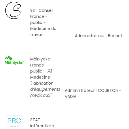
SST Conseil
France -
public -
Médecine du
travail
Administrateur : Bonnet
Mölnlycke
France -
public -
1
Médecine
"Fabrication
d’équipements
Administrateur : COURTOIS-
médicaux"
VADIA
STAT
Inférentielle