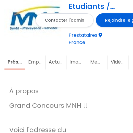
Etudiants /
Concours
Contacter l'admin
Rejoindre le
MNH
Prestataires
France
Présentation
Emploi
Actualités
Images
Membres
(2)
Vidéos
À propos
Grand Concours MNH !!
Voici l'adresse du