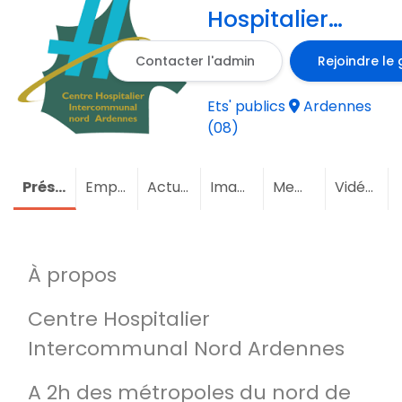
Hospitalier
Intercommunal
Contacter l'admin
Rejoindre le
Nord
Ardennes
Ets' publics
Ardennes
(08)
Présentation
Emploi
Actualités
Images
Membres
Vidéos
À propos
Centre Hospitalier
Intercommunal Nord Ardennes
A 2h des métropoles du nord de