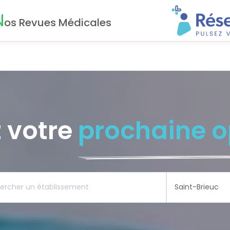
N
os Revues Médicales
 votre
prochaine o