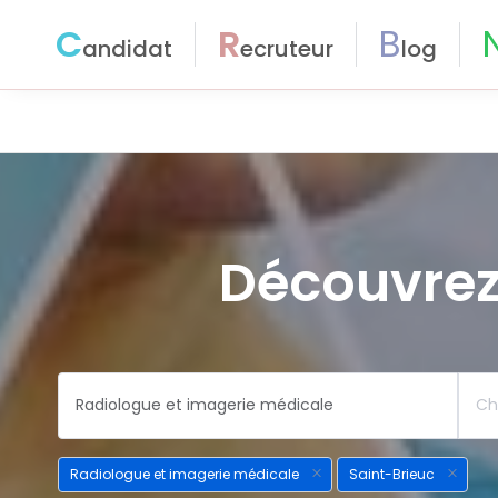
C
R
B
andidat
ecruteur
log
Découvrez
Radiologue et imagerie médicale
Saint-Brieuc