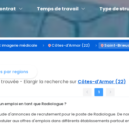
contrat
Temps de travail
Type de str
t imagerie médicale
Côtes-d'Armor (22)
Saint-Brieu
es par regions
 trouvée - Elargir la recherche sur
Côtes-d'Armor (22)
1
n emploi en tant que Radiologue ?
titude d'annonces de recrutement pour le poste de Radiologue. De n
ostuler aux offres d'emplois dans différents établissements partout 