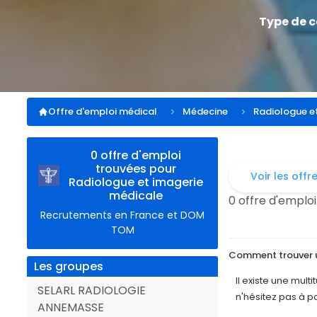
Type de 
Offre d'emploi médical
Médecine
Radiologue e
0 offre d'emploi
trouvées pour
Voir les offr
Radiologue et imagerie
médicale
0 offre d'emploi
Recrutements en France et DOM
TOM
Comment trouver u
Les groupes
Il existe une mul
SELARL RADIOLOGIE
n'hésitez pas à p
ANNEMASSE