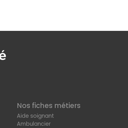
Nos fiches métiers
Aide soignant
Ambulancier