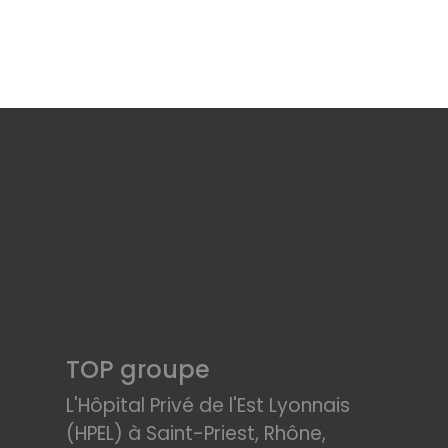
TOP groupe
L'Hôpital Privé de l'Est Lyonnais
(HPEL) à Saint-Priest, Rhône,