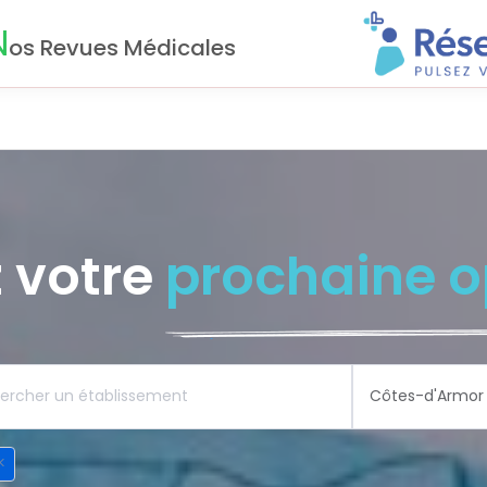
N
os Revues Médicales
 votre
prochaine o