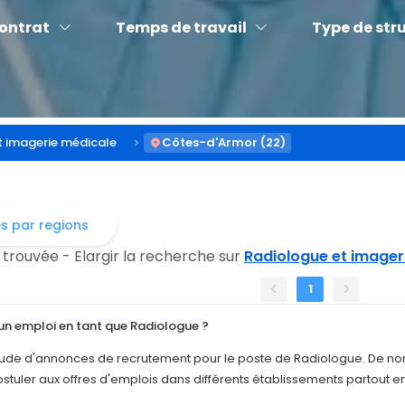
contrat
Temps de travail
Type de str
t imagerie médicale
Côtes-d'Armor (22)
es par regions
 trouvée - Elargir la recherche sur
Radiologue et imager
1
n emploi en tant que Radiologue ?
titude d'annonces de recrutement pour le poste de Radiologue. De n
ostuler aux offres d'emplois dans différents établissements partout 