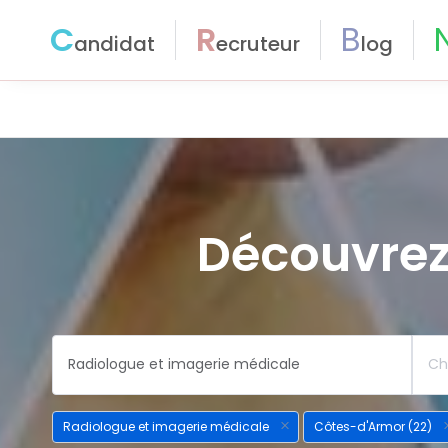
C
R
B
andidat
ecruteur
log
Découvrez
Radiologue et imagerie médicale
Côtes-d'Armor (22)