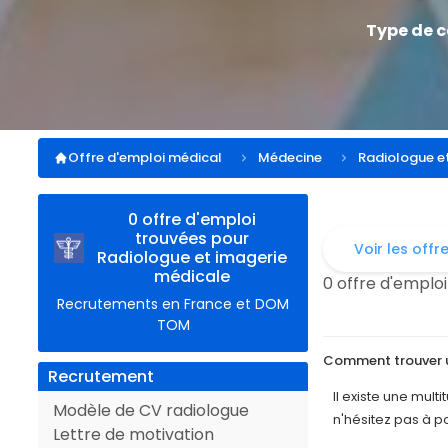
Type de 
Offre d'emploi médical
Médecine
Radiologue e
0 offre d'emploi
trouvées pour
Voir les offr
Radiologue et imagerie
médicale
0 offre d'emploi
Recrutements en France et DOM
TOM
Comment trouver u
Recrutement
Il existe une mul
Modèle de CV radiologue
n'hésitez pas à p
Lettre de motivation