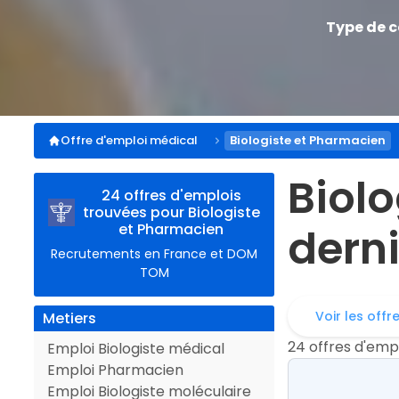
Type de 
Offre d'emploi médical
Biologiste et Pharmacien
Bio
24 offres d'emplois
trouvées pour Biologiste
et Pharmacien
derni
Recrutements en France et DOM
TOM
Voir les offr
Metiers
24 offres d'emp
Emploi Biologiste médical
Emploi Pharmacien
Emploi Biologiste moléculaire