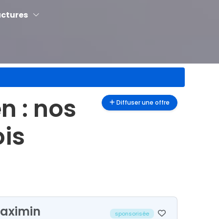
uctures
en
: nos
Diffuser une offre
ois
Maximin
sponsorisée