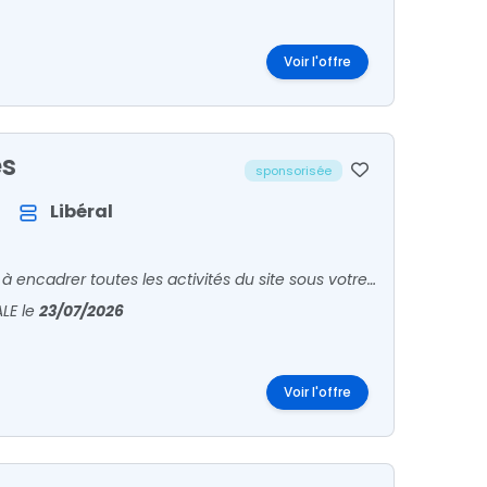
Voir l'offre
es
sponsorisée
Libéral
En tant que Biologiste Médical, votre rôle principal consiste à encadrer toutes les activités du site sous votre responsabilité. Vous êtes en relation avec patients et confrères pour l'accueil
ALE
le
23/07/2026
Voir l'offre