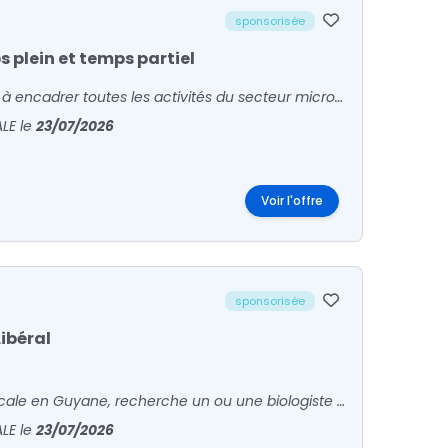
sponsorisée
 plein et temps partiel
En tant que Biologiste Médical, votre rôle principal consiste à encadrer toutes les activités du secteur microbiologie sur notre plateau. Véritable manager, vous soutenez votre équipe dans son a
ALE
le
23/07/2026
Voir l'offre
sponsorisée
Libéral
Labazur Guyane, exploitant 7 laboratoires de biologie médicale en Guyane, recherche un ou une biologiste pour son laboratoire de Kourou.Activité :o Ville + hôpital o Plateau technique c
ALE
le
23/07/2026