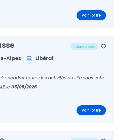
Voir l'offre
asse
sponsorisée
e-Alpes
Libéral
En tant que Biologiste Médical, votre rôle principal consiste à encadrer toutes les activités du site sous votre responsabilité. Vous êtes en relation avec patients et confrères pour l'accueil
ALE
le
05/08/2026
Voir l'offre