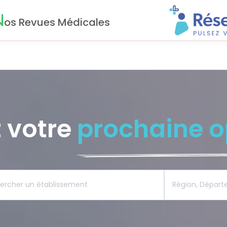
N
os Revues Médicales
 votre
prochaine o