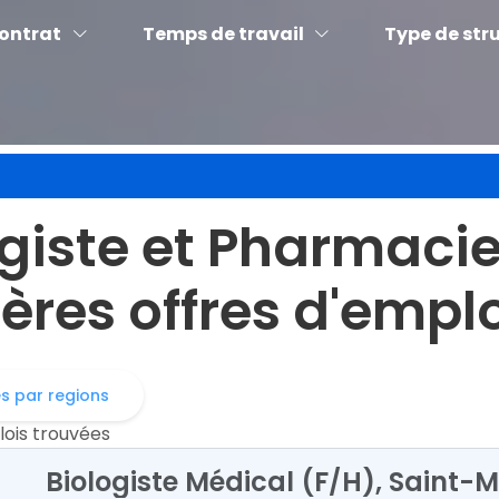
contrat
Temps de travail
Type de str
logiste et Pharmaci
ères offres d'empl
es par regions
lois trouvées
Biologiste Médical (F/H), Saint-