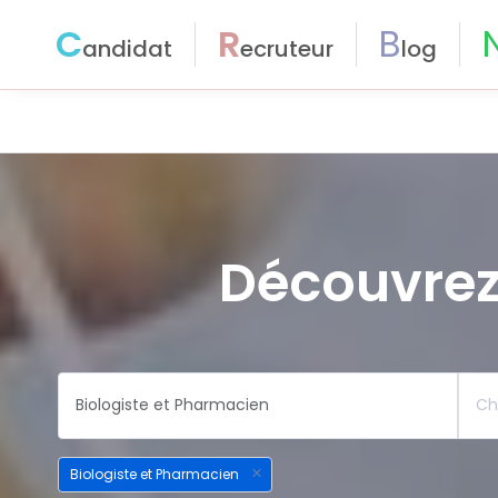
C
R
B
andidat
ecruteur
log
Découvrez
Biologiste et Pharmacien