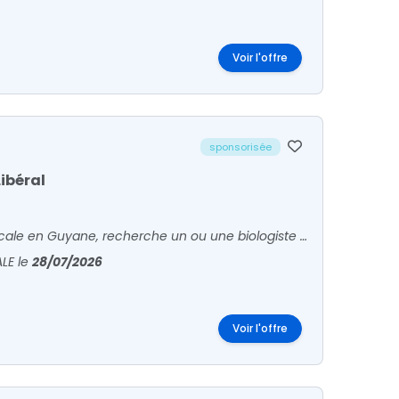
Voir l'offre
sponsorisée
Libéral
Labazur Guyane, exploitant 7 laboratoires de biologie médicale en Guyane, recherche un ou une biologiste pour son laboratoire de Kourou.Activité :o Ville + hôpital o Plateau technique c
ALE
le
28/07/2026
Voir l'offre