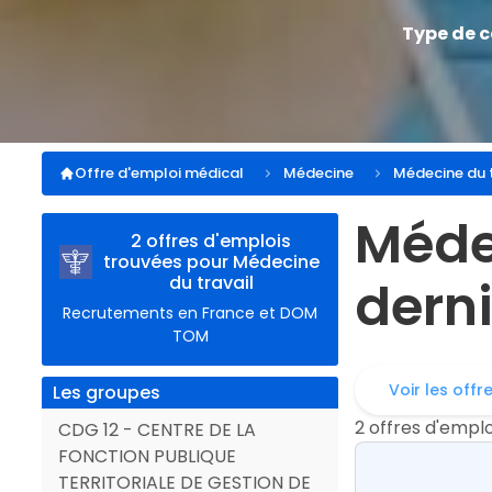
Type de 
Offre d'emploi médical
Médecine
Médecine du t
Méd
2 offres d'emplois
trouvées pour Médecine
du travail
derni
Recrutements en France et DOM
TOM
Voir les offr
Les groupes
2 offres d'empl
CDG 12 - CENTRE DE LA
FONCTION PUBLIQUE
TERRITORIALE DE GESTION DE