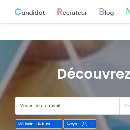
C
R
B
andidat
ecruteur
log
Découvrez
Médecine du travail
Aveyron (12)