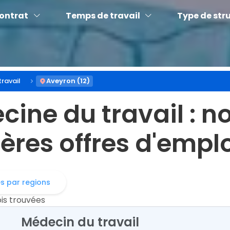
contrat
Temps de travail
Type de str
ravail
Aveyron (12)
ecine du travail
: n
ères offres d'empl
es par regions
ois trouvées
Médecin du travail