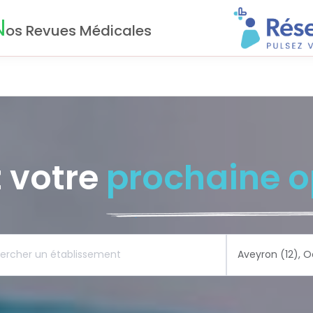
N
os Revues Médicales
 votre
prochaine o