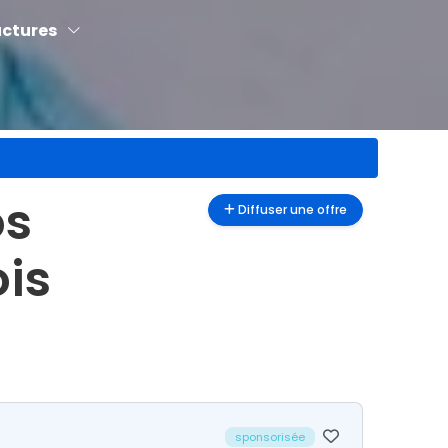
uctures
os
Diffuser une offre
ois
sponsorisée