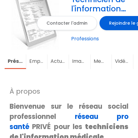
l'information
médicale -
Contacter l'admin
Rejoindre le
RÉSEAU
SOCIAL PRIVÉ
Professions
Présentation
Emploi
Actualités
Images
Membres
(2)
Vidéos
À propos
Bienvenue sur le réseau social
professionnel
réseau pro
santé
PRIVÉ pour les
techniciens
de l'information médicale
.