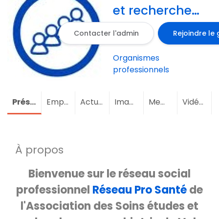
et recherches
en psychiatrie
Contacter l'admin
Rejoindre le
du Val-de-
Marne
Organismes
professionnels
Présentation
Emploi
Actualités
Images
Membres
(2)
Vidéos
À propos
Bienvenue sur le réseau social
professionnel
Réseau Pro Santé
de
l'Association des Soins études et