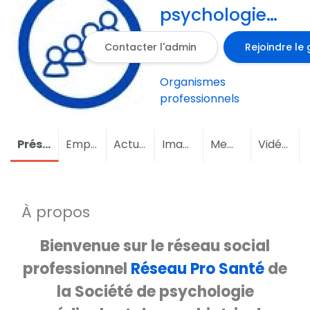
psychologie
médicale et
Contacter l'admin
Rejoindre le
de psychiatrie
de liaison de
Organismes
langue
professionnels
française du
Rhône
Présentation
Emploi
Actualités
Images
Membres
(2)
Vidéos
À propos
Bienvenue sur le réseau social
professionnel
Réseau Pro Santé
de
la Société de psychologie