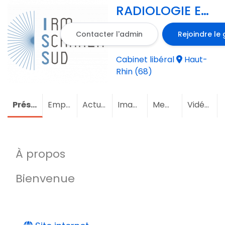
RADIOLOGIE ET
IMAGERIE
Contacter l'admin
Rejoindre le
MEDICALE
Cabinet libéral
Haut-
Rhin (68)
Présentation
Emploi
Actualités
Images
Membres
(1)
Vidéos
À propos
Bienvenue