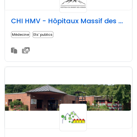
CHI HMV - Hôpitaux Massif des Vosges
Médecine
Ets' publics