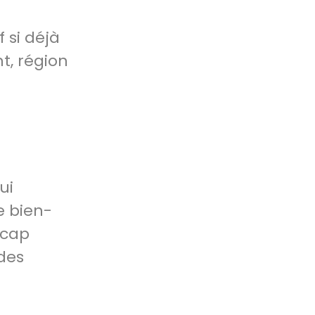
 si déjà
t, région
ui
e bien-
icap
des