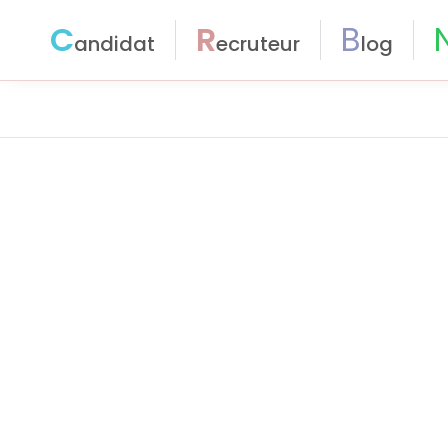
C
R
B
andidat
ecruteur
log