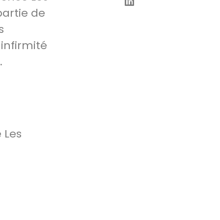
partie de
s
infirmité
.
 Les