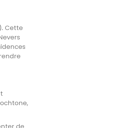
). Cette
 Nevers
sidences
 rendre
t
tochtone,
enter de