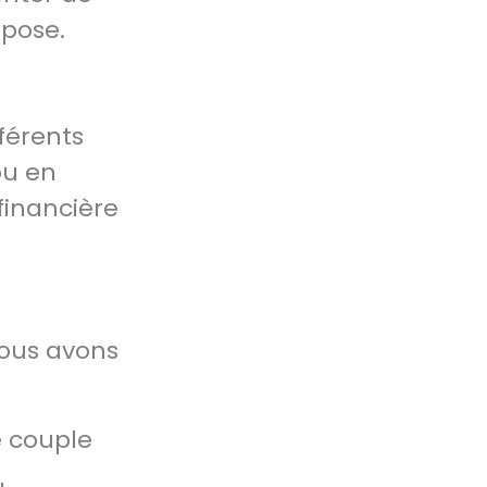
mpose.
férents
ou en
financière
nous avons
e couple