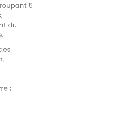
groupant 5
,
nt du
e.
 des
n.
vre
: