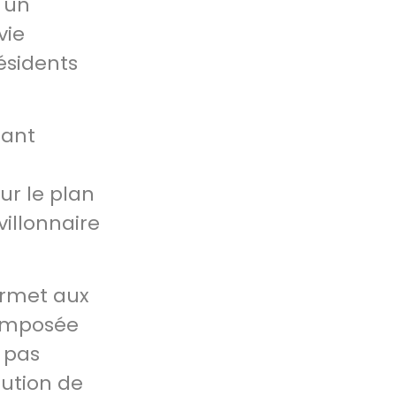
d'un
vie
 résidents
tant
ur le plan
villonnaire
permet aux
composée
t pas
lution de