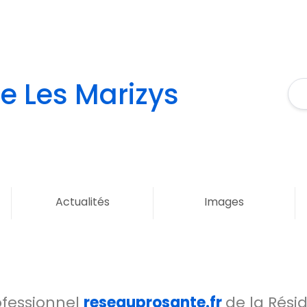
e Les Marizys
Actualités
Images
ofessionnel
reseauprosante.fr
de la Rési