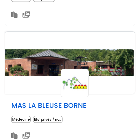
MAS LA BLEUSE BORNE
Médecine
Ets' privés / non lucratifs