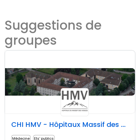
Suggestions de
groupes
CHI HMV - Hôpitaux Massif des Vosges
Médecine
Ets' publics