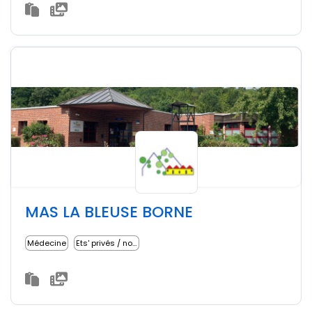
MAS LA BLEUSE BORNE
Médecine
Ets' privés / non lucratifs