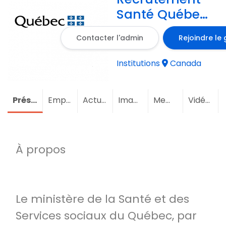
Santé Québec
- toutes les
Contacter l'admin
Rejoindre le
régions du
Québec
Institutions
Canada
Présentation
Emploi
Actualités
Images
Membres
(2)
Vidéos
À propos
Le ministère de la Santé et des
Services sociaux du Québec, par