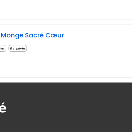
 Monge Sacré Cœur
cien
Ets' privés