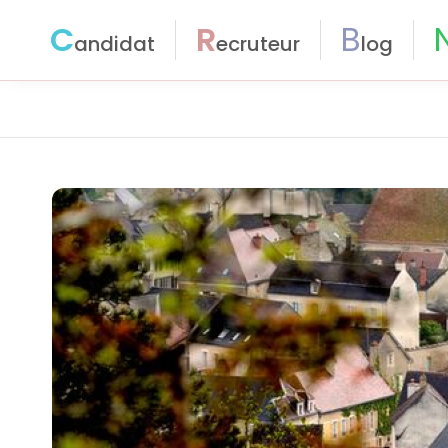
C
R
B
andidat
ecruteur
log