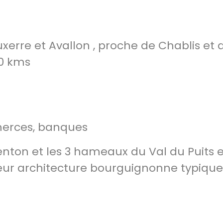
uxerre et Avallon , proche de Chablis et 
10 kms
merces, banques
nton et les 3 hameaux du Val du Puits e
leur architecture bourguignonne typiqu