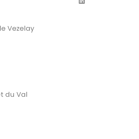
de Vezelay
t du Val
e