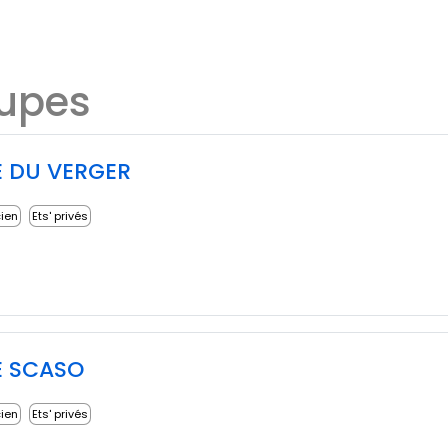
oupes
 DU VERGER
cien
Ets' privés
E SCASO
cien
Ets' privés