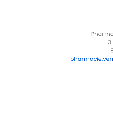
Pharmac
3
pharmacie.verm