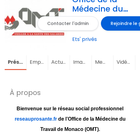
Médecine du
Travail de
Contacter l'admin
Rejoindre le
Monaco
(OMT)
Ets' privés
Présentation
Emploi
Actualités
Images
Membres
(2)
Vidéos
À propos
Bienvenue sur le réseau social professionnel
reseauprosante.fr
de l’Office de la Médecine du
Travail de Monaco (OMT).