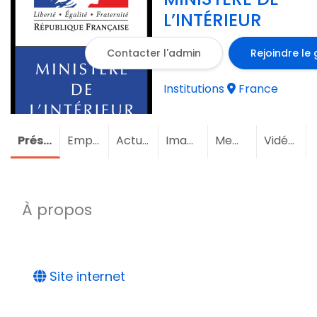
L’INTÉRIEUR
Contacter l'admin
Rejoindre le
Institutions
France
Présentation
Emploi
Actualités
Images
Membres
(1)
Vidéos
À propos
Site internet