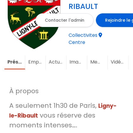
RIBAULT
Contacter l'admin
Rejoindre le
Collectivites
Centre
Présentation
Emploi
Actualités
Images
Membres
(1)
Vidéos
À propos
A seulement 1h30 de Paris,
Ligny-
vous réserve des
le-Ribault
moments intenses….