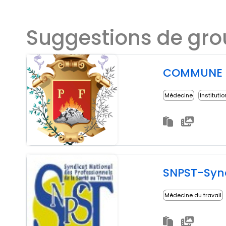
Suggestions de gr
COMMUNE d
Médecine
Instituti
SNPST-Synd
Médecine du travail