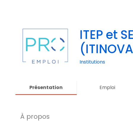
ITEP et S
(ITINOVA
(ADAPEI 
Institutions
Présentation
Emploi
À propos