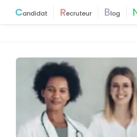
C
R
B
andidat
ecruteur
log