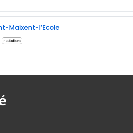
int-Maixent-l’Ecole
Institutions