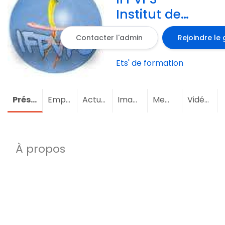
Institut de
formation
Contacter l'admin
Rejoindre le
public varois
des
Ets' de formation
professions de
santé -
Présentation
Emploi
Actualités
Images
Membres
(2)
Vidéos
Toulon
À propos