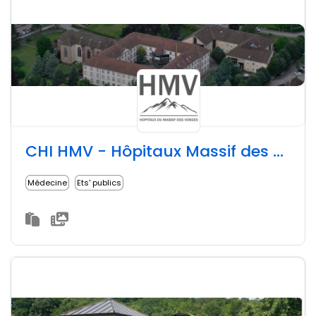
CHI HMV - Hôpitaux Massif des Vosges
Médecine
Ets' publics