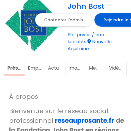
John Bost
Contacter l'admin
Rejoindre le
Ets' privés / non
lucratifs
Nouvelle
Aquitaine
Présentation
Emploi
Actualités
Images
Membres
(3)
Vidéos
À propos
Bienvenue sur le réseau social
professionnel
reseauprosante.fr
de
la Fondation John Bost en régions