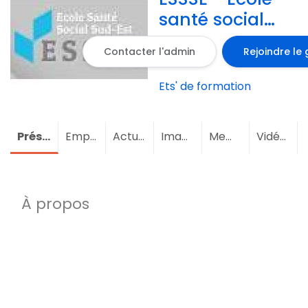
santé social
sud-est
Contacter l'admin
Rejoindre le
Ets' de formation
Présentation
Emploi
Actualités
Images
Membres
(3)
Vidéos
À propos