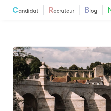
C
R
B
andidat
ecruteur
log