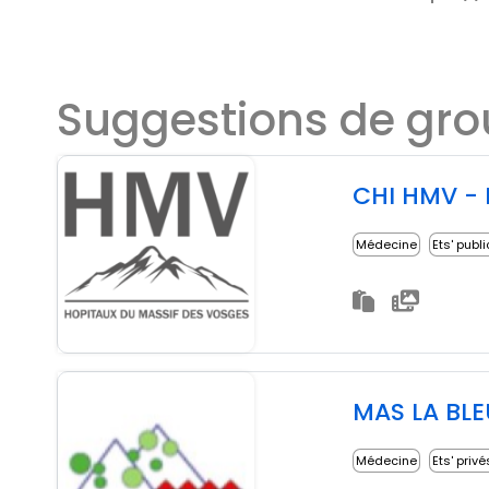
Suggestions de gr
CHI HMV - 
Médecine
Ets' publ
MAS LA BL
Médecine
Ets' privé