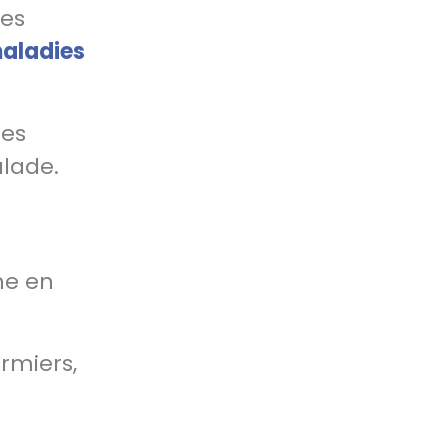
res
maladies
nes
alade.
e
ne en
rmiers,