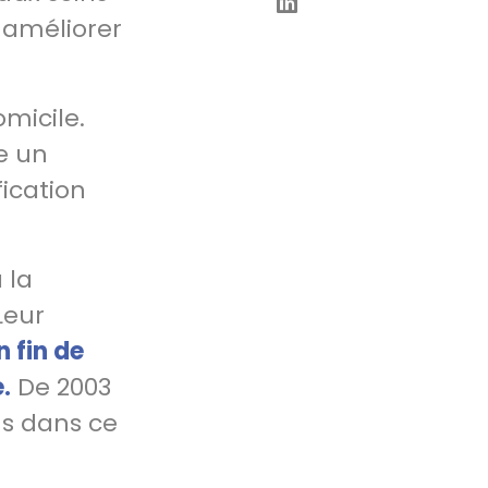
à améliorer
micile.
e un
fication
 la
Leur
 fin de
.
De 2003
ns dans ce