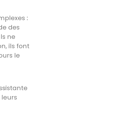
mplexes :
de des
ls ne
, ils font
ours le
ssistante
 leurs