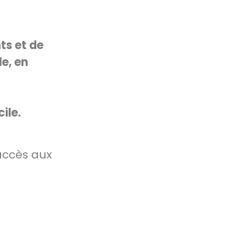
nts et de
e, en
ile.
'accès aux