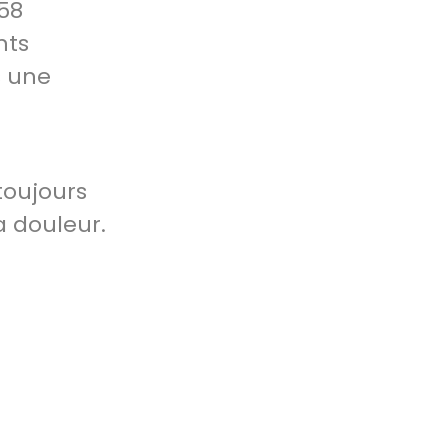
 58
nts
s une
toujours
a douleur.