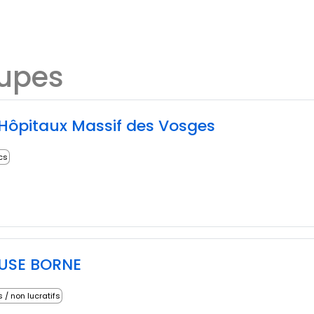
oupes
Hôpitaux Massif des Vosges
ics
EUSE BORNE
s / non lucratifs