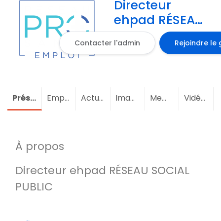
Directeur
ehpad RÉSEAU
SOCIAL PUBLIC
Contacter l'admin
Rejoindre le
Présentation
Emploi
Actualités
Images
Membres
(16)
Vidéos
À propos
Directeur ehpad RÉSEAU SOCIAL
PUBLIC