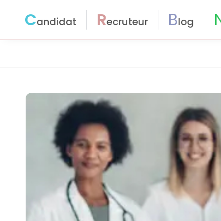
C
R
B
andidat
ecruteur
log