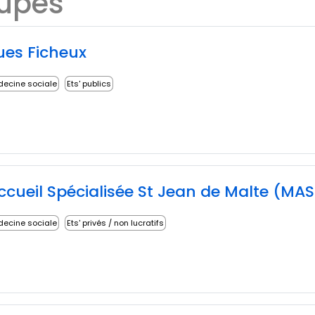
oupes
es Ficheux
decine sociale
Ets' publics
ccueil Spécialisée St Jean de Malte (MAS
decine sociale
Ets' privés / non lucratifs