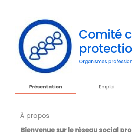
Comité c
protecti
dans la 
Organismes profession
biomédi
Ardenne
Présentation
Emploi
À propos
Bienvenue sur le réseau social pr