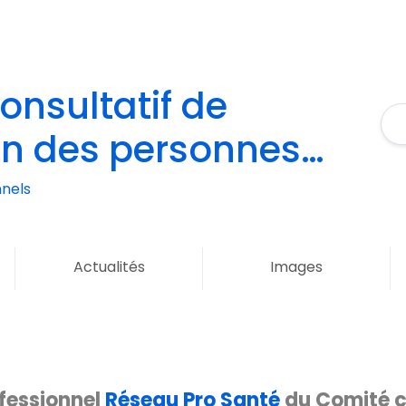
onsultatif de
on des personnes
recherche
nels
cale de Champagne-
s
Actualités
Images
ofessionnel
Réseau Pro Santé
du Comité c