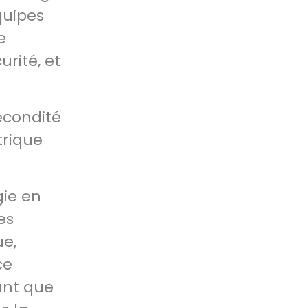
quipes
e
urité, et
écondité
trique
gie en
es
ue,
ce
tant que