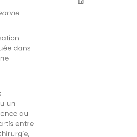
Jeanne
sation
ituée dans
une
s
nu un
rience au
rtis entre
hirurgie,