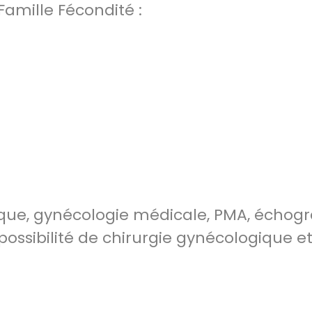
Famille Fécondité :
que, gynécologie médicale, PMA, échog
possibilité de chirurgie gynécologique e