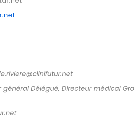
tur.net
r.net
ie.riviere@clinifutur.net
ur général Délégué, Directeur médical G
ur.net