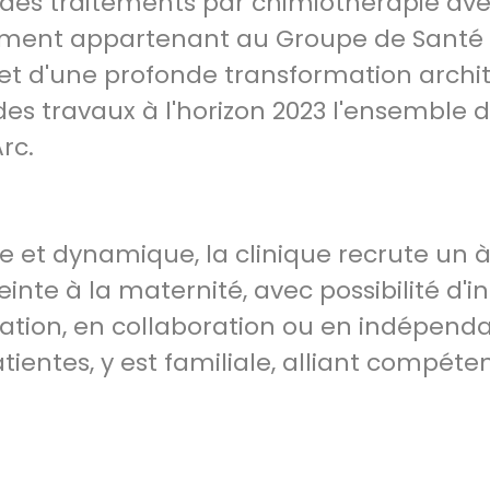
n des traitements par chimiothérapie ave
sement appartenant au Groupe de Santé C
bjet d'une profonde transformation archi
des travaux à l'horizon 2023 l'ensemble 
rc.
e et dynamique, la clinique recrute un à
nte à la maternité, avec possibilité d'in
iation, en collaboration ou en indépenda
ientes, y est familiale, alliant compéte