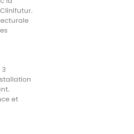
c la
linifutur.
tecturale
des
 3
stallation
nt.
nce et