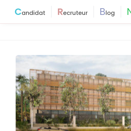
C
R
B
andidat
ecruteur
log