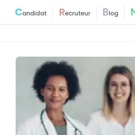
C
R
B
andidat
ecruteur
log