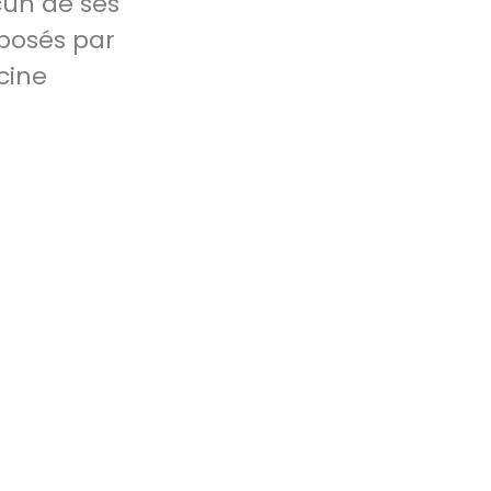
un de ses
posés par
cine